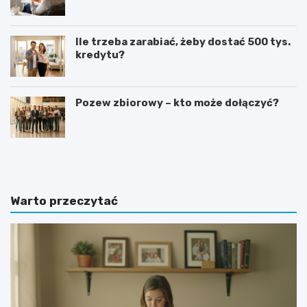
Ile trzeba zarabiać, żeby dostać 500 tys.
kredytu?
Pozew zbiorowy – kto może dołączyć?
G
J
o
a
t
k
o
n
w
a
Warto przeczytać
y
p
w
i
z
s
ó
a
r
ć
o
z
f
a
e
p
r
y