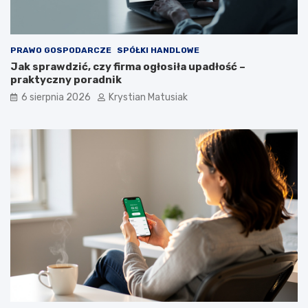
i
u
e
p
o
PRAWO GOSPODARCZE
SPÓŁKI HANDLOWE
z
Jak sprawdzić, czy firma ogłosiła upadłość –
y
praktyczny poradnik
s
k
6 sierpnia 2026
Krystian Matusiak
i
w
a
ć
k
l
i
e
n
t
ó
w
?