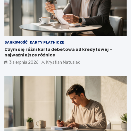
BANKOWOŚĆ
KARTY PŁATNICZE
Czym się różni karta debetowa od kredytowej –
najważniejsze różnice
3 sierpnia 2026
Krystian Matusiak