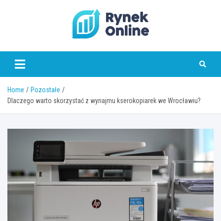
Skip
to
content
www.rynekonline.pl
Home
Pozostałe
Dlaczego warto skorzystać z wynajmu kserokopiarek we Wrocławiu?