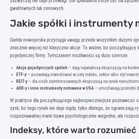
zazwyczaj nie daje przewagi. Dla spekulanta może być narzędziem,
gwałtownych luk cenowych.
Jakie spółki i instrumenty
Giełda nowojorska przyciąga uwagę przede wszystkim dużymi spół
znacznie więcej niż klasyczne akcje. To ważne, bo początkujący 
pojedynczej firmy. Tymczasem możliwości są dużo szersze.
Akcje pojedynczych spółek
— dają największą ekspozycję na konkret
ETF-y
— pozwalają inwestować w cały indeks, sektor albo styl inwesty
REIT-y
— dla osób zainteresowanych ekspozycją na rynek nieruchomo
ADR-y i inne instrumenty notowane w USA
— umożliwiają pośredni d
W praktyce dla początkującego najbezpieczniejsze poznawczo są
zysk, bo tego rynek nie daje nigdy, tylko dlatego, że ograniczają 
rozpoznawalnej marki bywa psychologicznie wygodne, ale rozpoz
Indeksy, które warto rozumieć