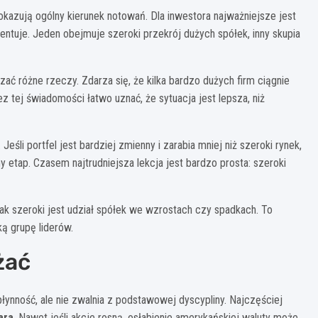
kazują ogólny kierunek notowań. Dla inwestora najważniejsze jest
zentuje. Jeden obejmuje szeroki przekrój dużych spółek, inny skupia
ać różne rzeczy. Zdarza się, że kilka bardzo dużych firm ciągnie
z tej świadomości łatwo uznać, że sytuacja jest lepsza, niż
śli portfel jest bardziej zmienny i zarabia mniej niż szeroki rynek,
 etap. Czasem najtrudniejsza lekcja jest bardzo prosta: szeroki
jak szeroki jest udział spółek we wzrostach czy spadkach. To
ą grupę liderów.
żać
płynność, ale nie zwalnia z podstawowej dyscypliny. Najczęściej
ara
. Nawet jeśli akcje rosną, osłabienie amerykańskiej waluty może