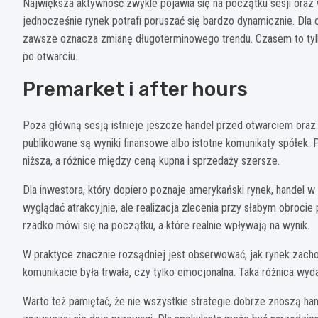
Największa aktywność zwykle pojawia się na początku sesji oraz 
jednocześnie rynek potrafi poruszać się bardzo dynamicznie. Dla
zawsze oznacza zmianę długoterminowego trendu. Czasem to tylko
po otwarciu.
Premarket i after hours
Poza główną sesją istnieje jeszcze handel przed otwarciem oraz
publikowane są wyniki finansowe albo istotne komunikaty spółek.
niższa, a różnice między ceną kupna i sprzedaży szersze.
Dla inwestora, który dopiero poznaje amerykański rynek, handel 
wyglądać atrakcyjnie, ale realizacja zlecenia przy słabym obrocie
rzadko mówi się na początku, a które realnie wpływają na wynik.
W praktyce znacznie rozsądniej jest obserwować, jak rynek zachow
komunikacie była trwała, czy tylko emocjonalna. Taka różnica wyd
Warto też pamiętać, że nie wszystkie strategie dobrze znoszą h