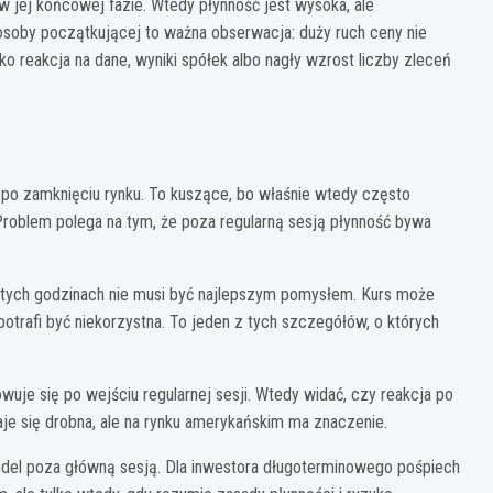
w jej końcowej fazie. Wtedy płynność jest wysoka, ale
 osoby początkującej to ważna obserwacja: duży ruch ceny nie
 reakcja na dane, wyniki spółek albo nagły wzrost liczby zleceń
 po zamknięciu rynku. To kuszące, bo właśnie wtedy często
 Problem polega na tym, że poza regularną sesją płynność bywa
w tych godzinach nie musi być najlepszym pomysłem. Kurs może
 potrafi być niekorzystna. To jeden z tych szczegółów, o których
uje się po wejściu regularnej sesji. Wtedy widać, czy reakcja po
aje się drobna, ale na rynku amerykańskim ma znaczenie.
andel poza główną sesją. Dla inwestora długoterminowego pośpiech