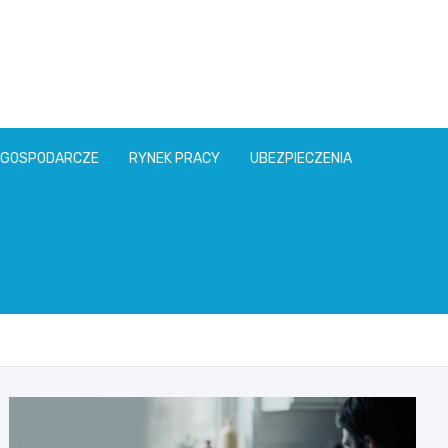
l
 GOSPODARCZE
RYNEK PRACY
UBEZPIECZENIA