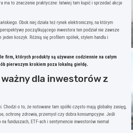
stora ma to znaczenie praktyczne: łatwiej tam kupić i sprzedać akcje
skiego. Obok niej działa też rynek elektroniczny, na którym
 perspektywy początkującego inwestora ten podział nie zawsze
 jeden koszyk. Różnią się profilem spółek, stylem handlu i
e firm, których produkty są używane codziennie na całym
sób pierwszym krokiem poza lokalną giełdę.
k ważny dla inwestorów z
i. Chodzi o to, że notowane tam spółki często mają globalny zasięg,
anse, ochronę zdrowia, przemysł czy dobra konsumpcyjne. Jeśli
to na funduszach, ETF-ach i sentymencie inwestorów niemal