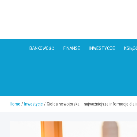
Skip
to
content
BANKOWOŚĆ
FINANSE
INWESTYCJE
KSIĘ
Home
Inwestycje
Giełda nowojorska – najważniejsze informacje dla