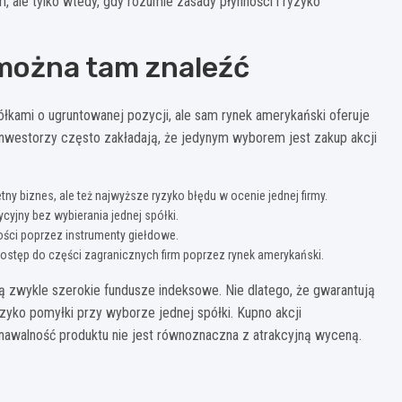
 ale tylko wtedy, gdy rozumie zasady płynności i ryzyko
 można tam znaleźć
kami o ugruntowanej pozycji, ale sam rynek amerykański oferuje
inwestorzy często zakładają, że jedynym wyborem jest zakup akcji
ny biznes, ale też najwyższe ryzyko błędu w ocenie jednej firmy.
cyjny bez wybierania jednej spółki.
ści poprzez instrumenty giełdowe.
ostęp do części zagranicznych firm poprzez rynek amerykański.
 zwykle szerokie fundusze indeksowe. Nie dlatego, że gwarantują
ryzyko pomyłki przy wyborze jednej spółki. Kupno akcji
nawalność produktu nie jest równoznaczna z atrakcyjną wyceną.