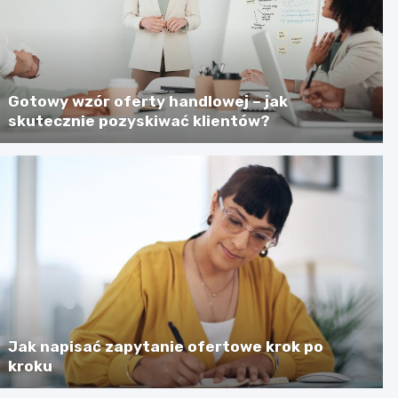
Gotowy wzór oferty handlowej – jak
skutecznie pozyskiwać klientów?
Jak napisać zapytanie ofertowe krok po
kroku