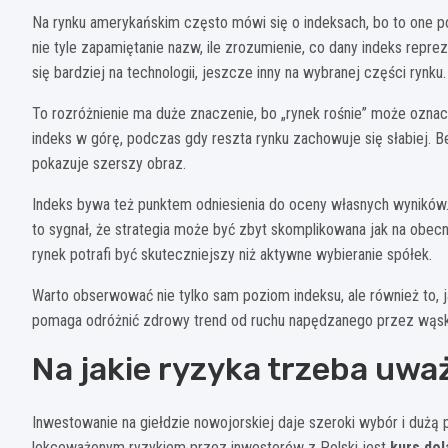
Na rynku amerykańskim często mówi się o indeksach, bo to one po
nie tyle zapamiętanie nazw, ile zrozumienie, co dany indeks repre
się bardziej na technologii, jeszcze inny na wybranej części rynku.
To rozróżnienie ma duże znaczenie, bo „rynek rośnie” może oznacz
indeks w górę, podczas gdy reszta rynku zachowuje się słabiej. Be
pokazuje szerszy obraz.
Indeks bywa też punktem odniesienia do oceny własnych wyników. Je
to sygnał, że strategia może być zbyt skomplikowana jak na obecny
rynek potrafi być skuteczniejszy niż aktywne wybieranie spółek.
Warto obserwować nie tylko sam poziom indeksu, ale również to, 
pomaga odróżnić zdrowy trend od ruchu napędzanego przez wąsk
Na jakie ryzyka trzeba uwa
Inwestowanie na giełdzie nowojorskiej daje szeroki wybór i dużą 
lekceważonym ryzykiem przez inwestorów z Polski jest
kurs dol