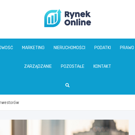
www.rynekonline.p
GOWOŚĆ
MARKETING
NIERUCHOMOŚCI
PODATKI
PRAWO
ZARZĄDZANIE
POZOSTAŁE
KONTAKT
 inwestorów