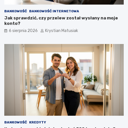
o
z
BANKOWOŚĆ
BANKOWOŚĆ INTERNETOWA
y
Jak sprawdzić, czy przelew został wysłany na moje
s
konto?
k
i
6 sierpnia 2026
Krystian Matusiak
w
a
ć
k
l
i
e
n
t
ó
w
?
BANKOWOŚĆ
KREDYTY