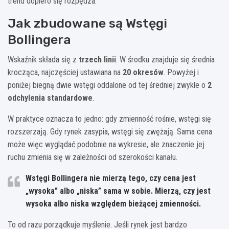
trend dopiero się rozpędza.
Jak zbudowane są Wstęgi
Bollingera
Wskaźnik składa się z
trzech linii
. W środku znajduje się średnia
krocząca, najczęściej ustawiana na
20 okresów
. Powyżej i
poniżej biegną dwie wstęgi oddalone od tej średniej zwykle o
2
odchylenia standardowe
.
W praktyce oznacza to jedno: gdy zmienność rośnie, wstęgi się
rozszerzają. Gdy rynek zasypia, wstęgi się zwężają. Sama cena
może więc wyglądać podobnie na wykresie, ale znaczenie jej
ruchu zmienia się w zależności od szerokości kanału.
Wstęgi Bollingera nie mierzą tego, czy cena jest
„wysoka” albo „niska” sama w sobie. Mierzą, czy jest
wysoka albo niska
względem bieżącej zmienności
.
To od razu porządkuje myślenie. Jeśli rynek jest bardzo