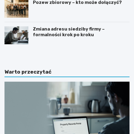
Pozew zbiorowy – kto może dołączyć?
Zmiana adresu siedziby firmy –
formalności krok po kroku
G
J
o
a
t
k
o
n
w
a
Warto przeczytać
y
p
w
i
z
s
ó
a
r
ć
o
z
f
a
e
p
r
y
t
t
y
a