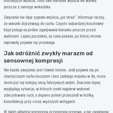
mocniejsze wybicie, choć sam kierunek wybicia nie wynika
jeszcze z samego wskaźnika.
Zwężenie nie daje sygnału wejścia „już teraz”. Informuje raczej,
że warunki dojrzewają do ruchu. Często najbardziej kosztowny
błąd polega na próbie zgadywania kierunku jeszcze przed
wybiciem. Lepiej poczekać, aż cena pokaże, po której stronie
naprawdę pojawia się przewaga.
Jak odróżnić zwykły marazm od
sensownej kompresji
Nie każde zwężenie jest równie istotne. Jeśli pojawia się po
chaotycznym ruchu bocznym i bez żadnego impulsu w tle, może
skończyć się kolejną serią fałszywych wybić. Znacznie lepiej
wyglądają sytuacje, w których rynek najpierw wykonał
zdecydowany ruch, a dopiero potem przeszedł w krótką
konsolidację przy coraz węższych wstęgach.
W takim układzie kompresja przypomina przerwę, a nie zagubienie