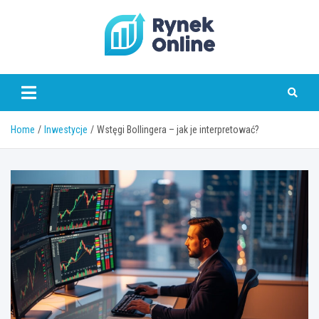
Skip
to
content
www.rynekonline.pl
Home
Inwestycje
Wstęgi Bollingera – jak je interpretować?