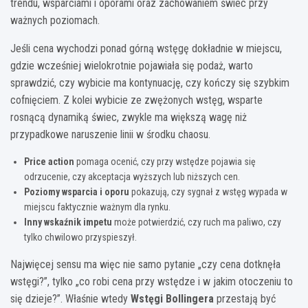
trendu, wsparciami i oporami oraz zachowaniem świec przy
ważnych poziomach.
Jeśli cena wychodzi ponad górną wstęgę dokładnie w miejscu,
gdzie wcześniej wielokrotnie pojawiała się podaż, warto
sprawdzić, czy wybicie ma kontynuację, czy kończy się szybkim
cofnięciem. Z kolei wybicie ze zwężonych wstęg, wsparte
rosnącą dynamiką świec, zwykle ma większą wagę niż
przypadkowe naruszenie linii w środku chaosu.
Price action
pomaga ocenić, czy przy wstędze pojawia się
odrzucenie, czy akceptacja wyższych lub niższych cen.
Poziomy wsparcia i oporu
pokazują, czy sygnał z wstęg wypada w
miejscu faktycznie ważnym dla rynku.
Inny wskaźnik impetu
może potwierdzić, czy ruch ma paliwo, czy
tylko chwilowo przyspieszył.
Najwięcej sensu ma więc nie samo pytanie „czy cena dotknęła
wstęgi?”, tylko „co robi cena przy wstędze i w jakim otoczeniu to
się dzieje?”. Właśnie wtedy
Wstęgi Bollingera
przestają być