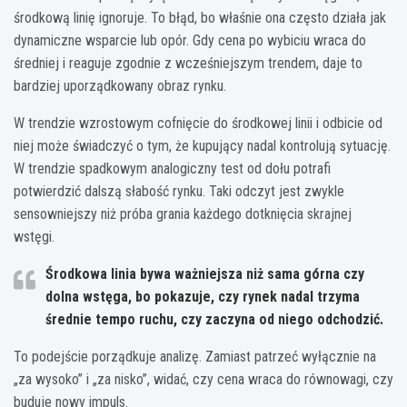
środkową linię ignoruje. To błąd, bo właśnie ona często działa jak
dynamiczne wsparcie lub opór. Gdy cena po wybiciu wraca do
średniej i reaguje zgodnie z wcześniejszym trendem, daje to
bardziej uporządkowany obraz rynku.
W trendzie wzrostowym cofnięcie do środkowej linii i odbicie od
niej może świadczyć o tym, że kupujący nadal kontrolują sytuację.
W trendzie spadkowym analogiczny test od dołu potrafi
potwierdzić dalszą słabość rynku. Taki odczyt jest zwykle
sensowniejszy niż próba grania każdego dotknięcia skrajnej
wstęgi.
Środkowa linia bywa ważniejsza niż sama górna czy
dolna wstęga, bo pokazuje, czy rynek nadal trzyma
średnie tempo ruchu, czy zaczyna od niego odchodzić.
To podejście porządkuje analizę. Zamiast patrzeć wyłącznie na
„za wysoko” i „za nisko”, widać, czy cena wraca do równowagi, czy
buduje nowy impuls.