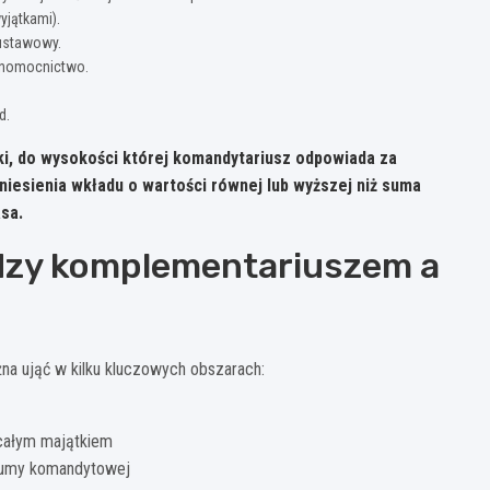
yjątkami).
 ustawowy.
ełnomocnictwo.
d.
, do wysokości której komandytariusz odpowiada za
niesienia wkładu o wartości równej lub wyższej niż suma
sa.
ędzy komplementariuszem a
 ująć w kilku kluczowych obszarach:
 całym majątkiem
 sumy komandytowej