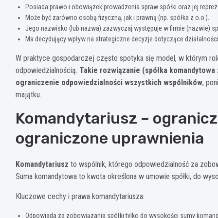
Posiada prawo i obowiązek prowadzenia spraw spółki oraz jej repre
Może być zarówno osobą fizyczną, jak i prawną (np. spółka z o.o.).
Jego nazwisko (lub nazwa) zazwyczaj występuje w firmie (nazwie) s
Ma decydujący wpływ na strategiczne decyzje dotyczące działalności
W praktyce gospodarczej często spotyka się model, w którym rol
odpowiedzialnością.
Takie rozwiązanie (spółka komandytowa z
ograniczenie odpowiedzialności wszystkich wspólników
, pon
majątku.
Komandytariusz – ogranicz
ograniczone uprawnienia
Komandytariusz
to wspólnik, którego odpowiedzialność za zobo
Suma komandytowa to kwota określona w umowie spółki, do wysok
Kluczowe cechy i prawa komandytariusza:
Odpowiada za zobowiązania spółki tylko do wysokości sumy komand