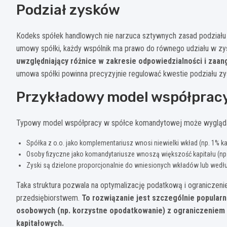
Podział zysków
Kodeks spółek handlowych nie narzuca sztywnych zasad podziału
umowy spółki, każdy wspólnik ma prawo do równego udziału w z
uwzględniający różnice w zakresie odpowiedzialności i zaa
umowa spółki powinna precyzyjnie regulować kwestie podziału zys
Przykładowy model współprac
Typowy model współpracy w spółce komandytowej może wygląda
Spółka z o.o. jako komplementariusz wnosi niewielki wkład (np. 1% ka
Osoby fizyczne jako komandytariusze wnoszą większość kapitału (np. 
Zyski są dzielone proporcjonalnie do wniesionych wkładów lub wedł
Taka struktura pozwala na optymalizację podatkową i ograniczen
przedsiębiorstwem.
To rozwiązanie jest szczególnie popularn
osobowych (np. korzystne opodatkowanie) z ograniczeniem 
kapitałowych.