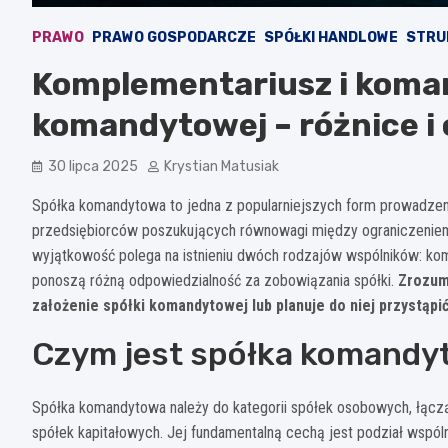
PRAWO
PRAWO GOSPODARCZE
SPÓŁKI HANDLOWE
STRU
Komplementariusz i koman
komandytowej – różnice i
30 lipca 2025
Krystian Matusiak
Spółka komandytowa to jedna z popularniejszych form prowadzeni
przedsiębiorców poszukujących równowagi między ograniczeniem
wyjątkowość polega na istnieniu dwóch rodzajów wspólników: komp
ponoszą różną odpowiedzialność za zobowiązania spółki.
Zrozum
założenie spółki komandytowej lub planuje do niej przystąpić
Czym jest spółka komandy
Spółka komandytowa należy do kategorii spółek osobowych, łączą
spółek kapitałowych. Jej fundamentalną cechą jest podział wspól