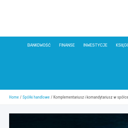
Skip
to
content
BANKOWOŚĆ
FINANSE
INWESTYCJE
KSIĘ
Home
Spółki handlowe
Komplementariusz i komandytariusz w spółce