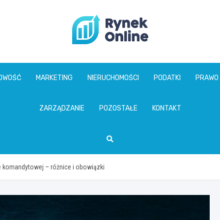
www.rynekonline.p
GOWOŚĆ
MARKETING
NIERUCHOMOŚCI
PODATKI
PRAWO
ZARZĄDZANIE
POZOSTAŁE
KONTAKT
 komandytowej – różnice i obowiązki