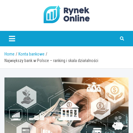
Skip
to
content
www.rynekonline.pl
Home
Konta bankowe
Największy bank w Polsce – ranking i skala działalności