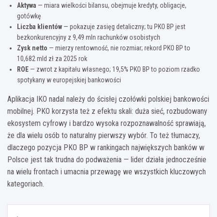
Aktywa
— miara wielkości bilansu, obejmuje kredyty, obligacje,
gotówkę
Liczba klientów
— pokazuje zasięg detaliczny; tu PKO BP jest
bezkonkurencyjny z 9,49 mln rachunków osobistych
Zysk netto
— mierzy rentowność, nie rozmiar; rekord PKO BP to
10,682 mld zł za 2025 rok
ROE
— zwrot z kapitału własnego; 19,5% PKO BP to poziom rzadko
spotykany w europejskiej bankowości
Aplikacja IKO nadal należy do ścisłej czołówki polskiej bankowości
mobilnej. PKO korzysta też z efektu skali: duża sieć, rozbudowany
ekosystem cyfrowy i bardzo wysoka rozpoznawalność sprawiają,
że dla wielu osób to naturalny pierwszy wybór. To też tłumaczy,
dlaczego pozycja PKO BP w rankingach największych banków w
Polsce jest tak trudna do podważenia — lider działa jednocześnie
na wielu frontach i umacnia przewagę we wszystkich kluczowych
kategoriach.
Nawigacja