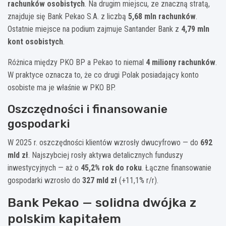
rachunków osobistych
. Na drugim miejscu, ze znaczną stratą,
znajduje się Bank Pekao S.A. z liczbą
5,68 mln rachunków
.
Ostatnie miejsce na podium zajmuje Santander Bank z
4,79 mln
kont osobistych
.
Różnica między PKO BP a Pekao to niemal
4 miliony rachunków
.
W praktyce oznacza to, że co drugi Polak posiadający konto
osobiste ma je właśnie w PKO BP.
Oszczędności i finansowanie
gospodarki
W 2025 r. oszczędności klientów wzrosły dwucyfrowo — do
692
mld zł
. Najszybciej rosły aktywa detalicznych funduszy
inwestycyjnych — aż o
45,2% rok do roku
. Łączne finansowanie
gospodarki wzrosło do
327 mld zł
(+11,1% r/r).
Bank Pekao — solidna dwójka z
polskim kapitałem