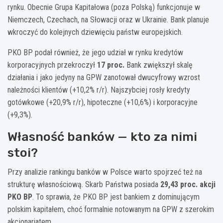
rynku. Obecnie Grupa Kapitałowa (poza Polską) funkcjonuje w
Niemczech, Czechach, na Słowacji oraz w Ukrainie. Bank planuje
wkroczyć do kolejnych dziewięciu państw europejskich.
PKO BP podał również, że jego udział w rynku kredytów
korporacyjnych przekroczył
17 proc.
Bank zwiększył skalę
działania i jako jedyny na GPW zanotował dwucyfrowy wzrost
należności klientów (+10,2% r/r). Najszybciej rosły kredyty
gotówkowe (+20,9% r/r), hipoteczne (+10,6%) i korporacyjne
(+9,3%).
Własność banków — kto za nimi
stoi?
Przy analizie rankingu banków w Polsce warto spojrzeć też na
strukturę własnościową. Skarb Państwa posiada
29,43 proc. akcji
PKO BP
. To sprawia, że PKO BP jest bankiem z dominującym
polskim kapitałem, choć formalnie notowanym na GPW z szerokim
akcjonariatem.