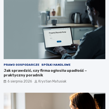
a
ć
k
l
i
e
n
t
ó
w
?
PRAWO GOSPODARCZE
SPÓŁKI HANDLOWE
Jak sprawdzić, czy firma ogłosiła upadłość –
praktyczny poradnik
6 sierpnia 2026
Krystian Matusiak