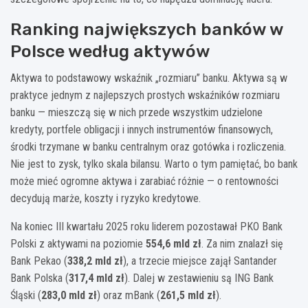
Ranking największych banków w
Polsce według aktywów
Aktywa to podstawowy wskaźnik „rozmiaru” banku. Aktywa są w
praktyce jednym z najlepszych prostych wskaźników rozmiaru
banku — mieszczą się w nich przede wszystkim udzielone
kredyty, portfele obligacji i innych instrumentów finansowych,
środki trzymane w banku centralnym oraz gotówka i rozliczenia.
Nie jest to zysk, tylko skala bilansu. Warto o tym pamiętać, bo bank
może mieć ogromne aktywa i zarabiać różnie — o rentowności
decydują marże, koszty i ryzyko kredytowe.
Na koniec III kwartału 2025 roku liderem pozostawał PKO Bank
Polski z aktywami na poziomie
554,6 mld zł
. Za nim znalazł się
Bank Pekao (
338,2 mld zł
), a trzecie miejsce zajął Santander
Bank Polska (
317,4 mld zł
). Dalej w zestawieniu są ING Bank
Śląski (
283,0 mld zł
) oraz mBank (
261,5 mld zł
).