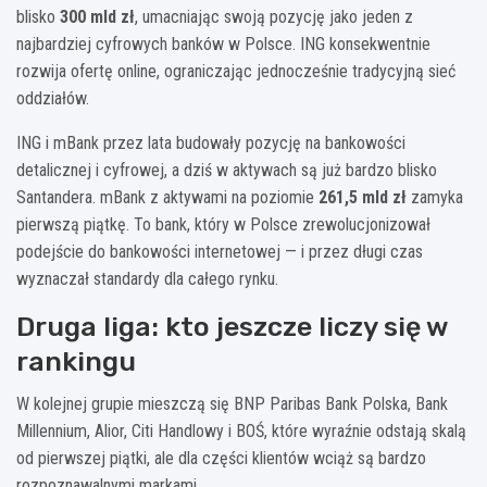
blisko
300 mld zł
, umacniając swoją pozycję jako jeden z
najbardziej cyfrowych banków w Polsce. ING konsekwentnie
rozwija ofertę online, ograniczając jednocześnie tradycyjną sieć
oddziałów.
ING i mBank przez lata budowały pozycję na bankowości
detalicznej i cyfrowej, a dziś w aktywach są już bardzo blisko
Santandera. mBank z aktywami na poziomie
261,5 mld zł
zamyka
pierwszą piątkę. To bank, który w Polsce zrewolucjonizował
podejście do bankowości internetowej — i przez długi czas
wyznaczał standardy dla całego rynku.
Druga liga: kto jeszcze liczy się w
rankingu
W kolejnej grupie mieszczą się BNP Paribas Bank Polska, Bank
Millennium, Alior, Citi Handlowy i BOŚ, które wyraźnie odstają skalą
od pierwszej piątki, ale dla części klientów wciąż są bardzo
rozpoznawalnymi markami.