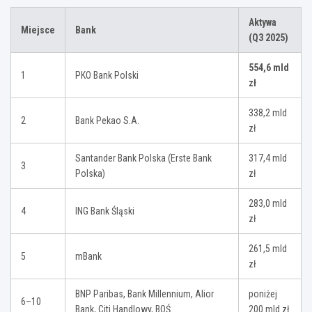
Aktywa
Miejsce
Bank
(Q3 2025)
554,6 mld
1
PKO Bank Polski
zł
338,2 mld
2
Bank Pekao S.A.
zł
Santander Bank Polska (Erste Bank
317,4 mld
3
Polska)
zł
283,0 mld
4
ING Bank Śląski
zł
261,5 mld
5
mBank
zł
BNP Paribas, Bank Millennium, Alior
poniżej
6–10
Bank, Citi Handlowy, BOŚ
200 mld zł