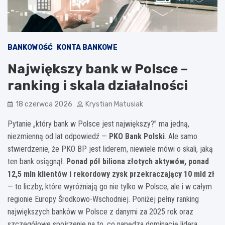
BANKOWOŚĆ
KONTA BANKOWE
Największy bank w Polsce –
ranking i skala działalności
18 czerwca 2026
Krystian Matusiak
Pytanie „który bank w Polsce jest największy?” ma jedną,
niezmienną od lat odpowiedź —
PKO Bank Polski
. Ale samo
stwierdzenie, że PKO BP jest liderem, niewiele mówi o skali, jaką
ten bank osiągnął.
Ponad pół biliona złotych aktywów, ponad
12,5 mln klientów i rekordowy zysk przekraczający 10 mld zł
— to liczby, które wyróżniają go nie tylko w Polsce, ale i w całym
regionie Europy Środkowo-Wschodniej. Poniżej pełny ranking
największych banków w Polsce z danymi za 2025 rok oraz
szczegółowe spojrzenie na to, co napędza dominację lidera.