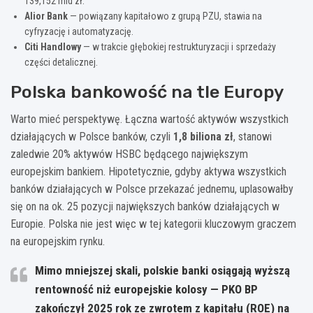
139,152 mld zł.
Alior Bank
— powiązany kapitałowo z grupą PZU, stawia na
cyfryzację i automatyzację.
Citi Handlowy
— w trakcie głębokiej restrukturyzacji i sprzedaży
części detalicznej.
Polska bankowość na tle Europy
Warto mieć perspektywę. Łączna wartość aktywów wszystkich
działających w Polsce banków, czyli
1,8 biliona zł
, stanowi
zaledwie 20% aktywów HSBC będącego największym
europejskim bankiem. Hipotetycznie, gdyby aktywa wszystkich
banków działających w Polsce przekazać jednemu, uplasowałby
się on na ok. 25 pozycji największych banków działających w
Europie. Polska nie jest więc w tej kategorii kluczowym graczem
na europejskim rynku.
Mimo mniejszej skali
, polskie banki osiągają wyższą
rentowność niż europejskie kolosy — PKO BP
zakończył 2025 rok ze zwrotem z kapitału (ROE) na