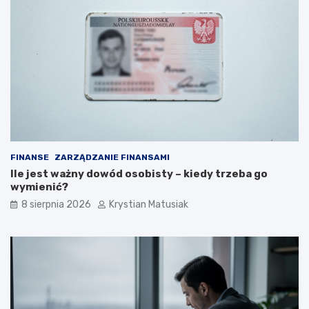
s
o
k
k
u
p
t
o
e
k
c
r
z
o
n
k
i
u
e
p
o
FINANSE
ZARZĄDZANIE FINANSAMI
z
Ile jest ważny dowód osobisty – kiedy trzeba go
y
wymienić?
s
k
8 sierpnia 2026
Krystian Matusiak
i
w
a
ć
k
l
i
e