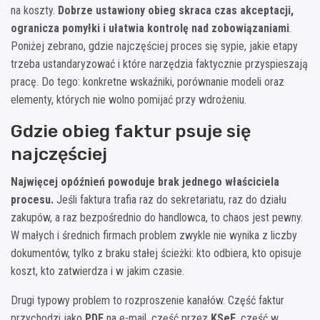
na koszty.
Dobrze ustawiony obieg skraca czas akceptacji,
ogranicza pomyłki i ułatwia kontrolę nad zobowiązaniami
.
Poniżej zebrano, gdzie najczęściej proces się sypie, jakie etapy
trzeba ustandaryzować i które narzędzia faktycznie przyspieszają
pracę. Do tego: konkretne wskaźniki, porównanie modeli oraz
elementy, których nie wolno pomijać przy wdrożeniu.
Gdzie obieg faktur psuje się
najczęściej
Najwięcej opóźnień powoduje brak jednego właściciela
procesu.
Jeśli faktura trafia raz do sekretariatu, raz do działu
zakupów, a raz bezpośrednio do handlowca, to chaos jest pewny.
W małych i średnich firmach problem zwykle nie wynika z liczby
dokumentów, tylko z braku stałej ścieżki: kto odbiera, kto opisuje
koszt, kto zatwierdza i w jakim czasie.
Drugi typowy problem to rozproszenie kanałów. Część faktur
przychodzi jako
PDF
na e-mail, część przez
KSeF
, część w