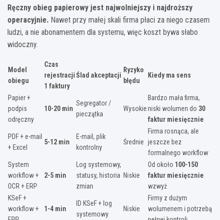
Ręczny obieg papierowy jest najwolniejszy i najdroższy
operacyjnie.
Nawet przy małej skali firma płaci za niego czasem
ludzi, a nie abonamentem dla systemu, więc koszt bywa słabo
widoczny.
Czas
Model
Ryzyko
rejestracji
Ślad akceptacji
Kiedy ma sens
obiegu
błędu
1 faktury
Papier +
Bardzo mała firma,
Segregator /
podpis
10-20 min
Wysokie
niski wolumen do
30
pieczątka
odręczny
faktur miesięcznie
Firma rosnąca, ale
PDF + e-mail
E-mail, plik
5-12 min
Średnie
jeszcze bez
+ Excel
kontrolny
formalnego workflow
System
Log systemowy,
Od około
100-150
workflow +
2-5 min
statusy, historia
Niskie
faktur miesięcznie
OCR + ERP
zmian
wzwyż
KSeF +
Firmy z dużym
ID KSeF + log
workflow +
1-4 min
Niskie
wolumenem i potrzebą
systemowy
ERP
pełnej kontroli