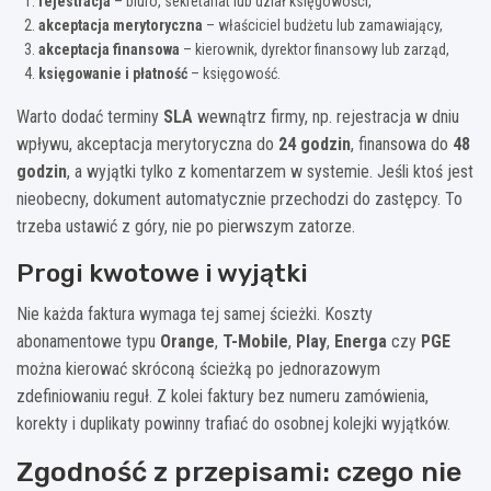
rejestracja
– biuro, sekretariat lub dział księgowości,
akceptacja merytoryczna
– właściciel budżetu lub zamawiający,
akceptacja finansowa
– kierownik, dyrektor finansowy lub zarząd,
księgowanie i płatność
– księgowość.
Warto dodać terminy
SLA
wewnątrz firmy, np. rejestracja w dniu
wpływu, akceptacja merytoryczna do
24 godzin
, finansowa do
48
godzin
, a wyjątki tylko z komentarzem w systemie. Jeśli ktoś jest
nieobecny, dokument automatycznie przechodzi do zastępcy. To
trzeba ustawić z góry, nie po pierwszym zatorze.
Progi kwotowe i wyjątki
Nie każda faktura wymaga tej samej ścieżki. Koszty
abonamentowe typu
Orange
,
T-Mobile
,
Play
,
Energa
czy
PGE
można kierować skróconą ścieżką po jednorazowym
zdefiniowaniu reguł. Z kolei faktury bez numeru zamówienia,
korekty i duplikaty powinny trafiać do osobnej kolejki wyjątków.
Zgodność z przepisami: czego nie