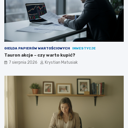
n
t
ó
w
?
GIEŁDA PAPIERÓW WARTOŚCIOWYCH
INWESTYCJE
Tauron akcje – czy warto kupić?
7 sierpnia 2026
Krystian Matusiak