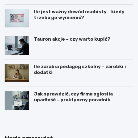
Ile jest ważny dowód osobisty – kiedy
trzeba go wymienić?
Tauron akcje – czy warto kupić?
Ile zarabia pedagog szkolny – zarobki i
dodatki
Jak sprawdzić, czy firma ogłosiła
upadłość – praktyczny poradnik
G
J
o
a
t
k
o
n
w
a
Warto przeczytać
y
p