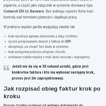
papierze, a część jako załącznik w systemie dostawcy typu
Comarch EDI
lub
Basware
. Bez jednego rejestru firma traci
kontrolę nad terminami płatności i duplikuje pracę.
W praktyce wąskie gardła wyglądają zwykle tak:
brak rejestracji wpływu dokumentu z datą i źródłem,
ręczne przepisywanie danych z faktury do
ERP
,
akceptacja „na słowo” bez śladu w systemie,
brak zastępstw podczas urlopów i chorób,
archiwum rozbite między e-mail, dysk sieciowy i segregatory.
Jeżeli nie da się w
30 sekund
ustalić, gdzie jest
konkretna faktura i kto ma wykonać następny krok,
proces jest źle zaprojektowany.
Jak rozpisać obieg faktur krok po
kroku
Proces trzeba rozpisać od wpływu dokumentu do