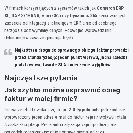
W firmach korzystających z systemów takich jak
Comarch ERP
XL
,
SAP S/4HANA
,
enova365
czy
Dynamics 365
sensowne jest
zaczęcie od integracji z istniejącym ERP, a nie od osobnego
narzędzia bez wymiany danych. Podwójne wprowadzanie
dokumentów zawsze generuje błędy.
Najkrótsza droga do sprawnego obiegu faktur prowadzi
przez standaryzację: jeden punkt wpływu, jedna ścieżka
podstawowa, twarde SLA i mierzenie wyjątków.
Najczęstsze pytania
Jak szybko można usprawnić obieg
faktur w małej firmie?
Pierwsze efekty widać często po
2-3 tygodniach
, jeśli zostanie
wprowadzony jeden adres e-mail do faktur, rejestr wpływu i stała
ścieżka akceptacji. Pełna automatyzacja zajmuje dłużej, ale
porządek organizacyjny daje poprawę niemal od razu.