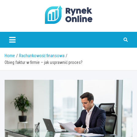
Skip
to
content
www.rynekonline.pl
Home
Rachunkowość finansowa
Obieg faktur w firmie – jak usprawnić proces?