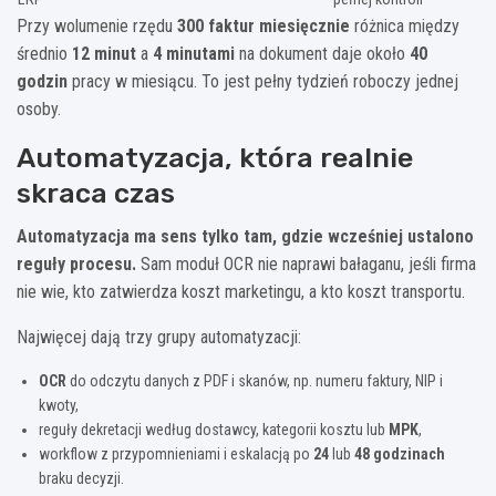
Przy wolumenie rzędu
300 faktur miesięcznie
różnica między
średnio
12 minut
a
4 minutami
na dokument daje około
40
godzin
pracy w miesiącu. To jest pełny tydzień roboczy jednej
osoby.
Automatyzacja, która realnie
skraca czas
Automatyzacja ma sens tylko tam, gdzie wcześniej ustalono
reguły procesu.
Sam moduł OCR nie naprawi bałaganu, jeśli firma
nie wie, kto zatwierdza koszt marketingu, a kto koszt transportu.
Najwięcej dają trzy grupy automatyzacji:
OCR
do odczytu danych z PDF i skanów, np. numeru faktury, NIP i
kwoty,
reguły dekretacji według dostawcy, kategorii kosztu lub
MPK
,
workflow z przypomnieniami i eskalacją po
24
lub
48 godzinach
braku decyzji.