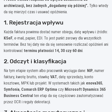
archiwizacji, bez żadnych „dogadamy się później”.
Tylko wtedy
da się mierzyć czas i usuwać opóźnienia.
1. Rejestracja wpływu
Każda faktura powinna dostać numer obiegu, datę wpływu i źródło:
KSeF
, e-mail, papier, EDI. To jest punkt zerowy dla wszystkich
terminów. Bez tej daty nie da się sensownie rozliczać opóźnień ani
kontrolować
terminu płatności 14, 30 czy 60 dni
.
2. Odczyt i klasyfikacja
Na tym etapie system albo pracownik wyciąga dane:
NIP
, numer
faktury, kwotę brutto, stawkę
VAT
, datę sprzedaży, konto
kosztowe, MPK lub projekt. W systemach takich jak
enova365
,
Symfonia
,
Comarch ERP Optima
czy
Microsoft Dynamics 365
Business Central
ten etap da się częściowo zautomatyzować
przez OCR i reguły dekretacji.