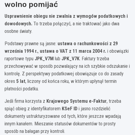
wolno pomijać
Usprawnienie obiegu nie zwalnia z wymogów podatkowych i
dowodowych.
To trzeba połączyć, a nie traktować jako dwa
osobne światy.
Podstawy prawne są jasne:
ustawa o rachunkowości z 29
września 1994 r.
,
ustawa o VAT z 11 marca 2004 r.
i obowiązki
raportowe typu
JPK_V7M
lub
JPK_V7K
. Faktury trzeba
przechowywać w sposób pozwalający na ich szybkie odszukanie i
kontrolę. Z perspektywy podatkowej obowiązuje co do zasady
okres
5 lat
, liczony od końca roku, w którym upłynął termin
płatności podatku.
Jeśli firma korzysta z
Krajowego Systemu e-Faktur
, trzeba
spiąć obieg z identyfikatorem
KSeF ID
i jasno rozdzielić
dokumenty ustrukturyzowane od tych, które jeszcze wpadają
innym kanałem. Mieszanie statusów dokumentów to prosty
sposób na bałagan przy kontroli.