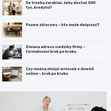
Ile trzeba zarabiać, żeby dostać 500
tys. kredytu?
Pozew zbiorowy – kto może dołączyć?
Zmiana adresu siedziby firmy –
formalności krok po kroku
Czy można złożyć wniosek o dowód
online – krok po kroku