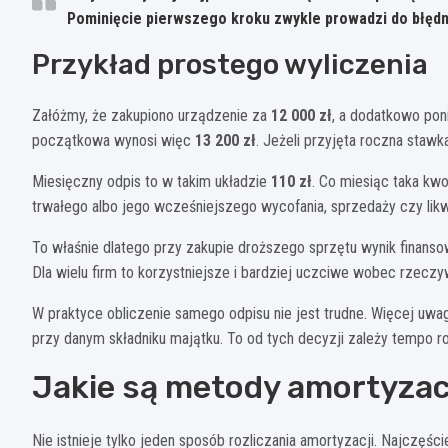
Pominięcie pierwszego kroku zwykle prowadzi do błędn
Przykład prostego wyliczenia
Załóżmy, że zakupiono urządzenie za
12 000 zł
, a dodatkowo pon
początkowa wynosi więc
13 200 zł
. Jeżeli przyjęta roczna stawk
Miesięczny odpis to w takim układzie
110 zł
. Co miesiąc taka kw
trwałego albo jego wcześniejszego wycofania, sprzedaży czy likwi
To właśnie dlatego przy zakupie droższego sprzętu wynik finanso
Dla wielu firm to korzystniejsze i bardziej uczciwe wobec rzecz
W praktyce obliczenie samego odpisu nie jest trudne. Więcej uwa
przy danym składniku majątku. To od tych decyzji zależy tempo ro
Jakie są metody amortyzac
Nie istnieje tylko jeden sposób rozliczania amortyzacji. Najczęści