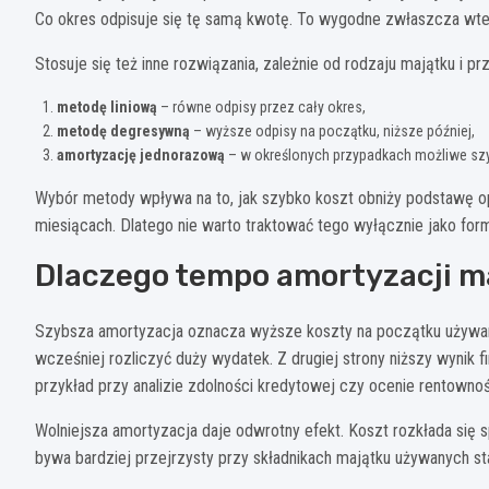
Co okres odpisuje się tę samą kwotę. To wygodne zwłaszcza wted
Stosuje się też inne rozwiązania, zależnie od rodzaju majątku i pr
metodę liniową
– równe odpisy przez cały okres,
metodę degresywną
– wyższe odpisy na początku, niższe później,
amortyzację jednorazową
– w określonych przypadkach możliwe szybs
Wybór metody wpływa na to, jak szybko koszt obniży podstawę op
miesiącach. Dlatego nie warto traktować tego wyłącznie jako form
Dlaczego tempo amortyzacji m
Szybsza amortyzacja oznacza wyższe koszty na początku używani
wcześniej rozliczyć duży wydatek. Z drugiej strony niższy wynik
przykład przy analizie zdolności kredytowej czy ocenie rentownoś
Wolniejsza amortyzacja daje odwrotny efekt. Koszt rozkłada się s
bywa bardziej przejrzysty przy składnikach majątku używanych stab