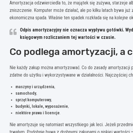
Amortyzacja odzwierciedla to, że majątek się zużywa, starzeje a
zniszczenie. Komputer może działać, ale po kilku latach bywa już 
ekonomiczna spada. Właśnie ten spadek rozkłada się na kolejne ok
Odpis amortyzacyjny nie oznacza wypływu gotówki.
Wyda
księgowym rozliczaniem tej wartości w czasie.
Co podlega amortyzacji, a c
Nie każdy zakup można amortyzować. Co do zasady amortyzacji pod
zdatne do użytku i wykorzystywane w działalności. Najczęściej ch
maszyny i urządzenia
,
samochody
,
sprzęt komputerowy
,
budynki, lokale, wyposażenie
,
niektóre prawa i licencje
.
Nie amortyzuje się natomiast wszystkiego jak leci. Jeżeli przedmi
trwałym. Podobnie bywa z drobnymi zakupami o niskiej wartości —