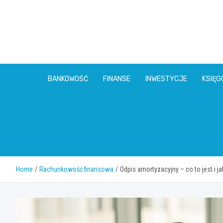
Skip
to
content
BANKOWOŚĆ
FINANSE
INWESTYCJE
KSIĘ
Home
Rachunkowość finansowa
Odpis amortyzacyjny – co to jest i ja