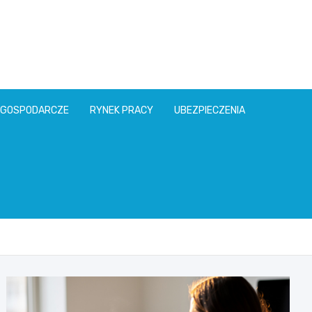
l
 GOSPODARCZE
RYNEK PRACY
UBEZPIECZENIA