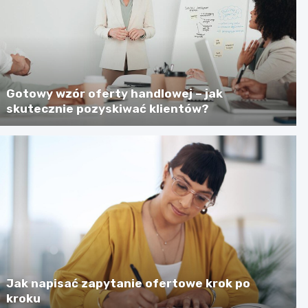
Gotowy wzór oferty handlowej – jak
skutecznie pozyskiwać klientów?
Jak napisać zapytanie ofertowe krok po
kroku