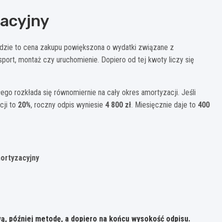
zacyjny
dzie to cena zakupu powiększona o wydatki związane z
port, montaż czy uruchomienie. Dopiero od tej kwoty liczy się
go rozkłada się równomiernie na cały okres amortyzacji. Jeśli
cji to
20%
, roczny odpis wyniesie
4 800 zł
. Miesięcznie daje to
400
ortyzacyjny
wą
, później
metodę
, a dopiero na końcu wysokość odpisu.