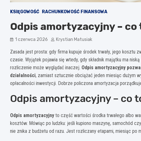
KSIĘGOWOŚĆ
RACHUNKOWOŚĆ FINANSOWA
Odpis amortyzacyjny – co to
1 czerwca 2026
Krystian Matusiak
Zasada jest prosta: gdy firma kupuje środek trwały, jego kosztu z
czasie. Wyjątek pojawia się wtedy, gdy składnik majątku ma nisk
rozliczenie może wyglądać inaczej.
Odpis amortyzacyjny pozwa
działalności
, zamiast sztucznie obciążać jeden miesiąc dużym wy
opłacalności inwestycji. Dobrze policzona amortyzacja porządkuje
Odpis amortyzacyjny – co t
Odpis amortyzacyjny
to część wartości środka trwałego albo wart
kosztów. Mówiąc po ludzku: jeśli kupiono maszynę, samochód cz
nie znika z budżetu od razu. Jest rozliczany etapami, miesiąc po