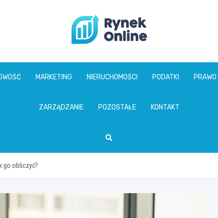
www.rynekonline.p
GOWOŚĆ
MARKETING
NIERUCHOMOŚCI
PODATKI
PRAWO
ZARZĄDZANIE
POZOSTAŁE
KONTAKT
k go obliczyć?