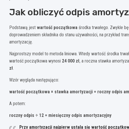
Jak obliczyć odpis amorty
Podstawą jest
wartość początkowa
środka trwałego. Zwykle bę
doprowadzeniem składnika do stanu używalności, na przykład trans
amortyzację.
Najprostszy model to metoda liniowa. Wtedy wartość środka trwałe
wartość początkowa wynosi
24 000 zł
, a roczna stawka amortyza
zł
.
Wzór wygląda następująco:
wartość początkowa × stawka amortyzacji = roczny odpis am
A potem:
roczny odpis ÷ 12 = miesięczny odpis amortyzacyjny
Przy amortyzacji najpierw ustala się
wartość początko