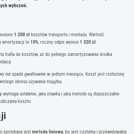
ych wyliczeń.
iesiono
1 200 zł
kosztów transportu i montażu. Wartość
a amortyzacji to
10%
, roczny odpis wynosi
1 320 zł
.
ota trafia do kosztów, aż do pełnego zamortyzowania środka
dacji.
wy nie spada gwałtownie w jednym miesiącu. Koszt jest rozłożony.
ywistego okresu używania majątku.
gi wymaga ustalenie, jaka stawka i jaka metoda są dopuszczalne
zliczania kosztu.
ji
ej spotykana jest
metoda liniowa
, bo jest czytelna i przewidywalna.