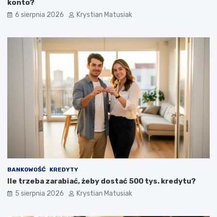
konto?
j
o
6 sierpnia 2026
Krystian Matusiak
–
w
j
e
a
k
k
r
s
o
k
k
u
p
t
o
e
k
c
r
z
o
n
k
i
u
e
p
o
z
BANKOWOŚĆ
KREDYTY
y
Ile trzeba zarabiać, żeby dostać 500 tys. kredytu?
s
k
5 sierpnia 2026
Krystian Matusiak
i
w