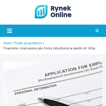
Skip
to
content
www.rynekonline.pl
Home
Prawo gospodarcze
Powołanie i mianowanie jako formy zatrudnienia w świetle art. 68 kp