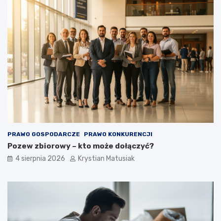
a
ć
k
l
i
e
n
t
ó
w
?
PRAWO GOSPODARCZE
PRAWO KONKURENCJI
Pozew zbiorowy – kto może dołączyć?
4 sierpnia 2026
Krystian Matusiak