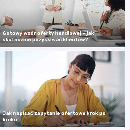
Gotowy wzór oferty handlowej – jak
skutecznie pozyskiwać klientów?
Jak napisać zapytanie ofertowe krok po
kroku