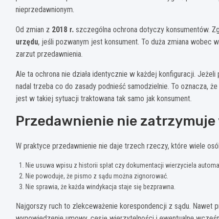
nieprzedawnionym.
Od zmian z
2018 r.
szczególna ochrona dotyczy konsumentów. Z
urzędu
, jeśli pozwanym jest konsument. To duża zmiana wobec wc
zarzut przedawnienia.
Ale ta ochrona nie działa identycznie w każdej konfiguracji. Jeże
nadal trzeba co do zasady podnieść samodzielnie. To oznacza, ż
jest w takiej sytuacji traktowana tak samo jak konsument.
Przedawnienie nie zatrzymuje
W praktyce przedawnienie nie daje trzech rzeczy, które wiele osó
Nie usuwa wpisu z historii spłat czy dokumentacji wierzyciela automa
Nie powoduje, że pismo z sądu można zignorować.
Nie sprawia, że każda windykacja staje się bezprawna.
Najgorszy ruch to zlekceważenie korespondencji z sądu. Nawet pr
wypowiedzenie umowy, cesję wierzytelności i ewentualne wcześni