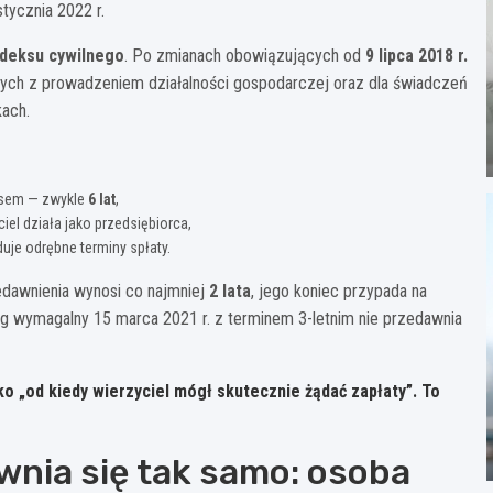
stycznia 2022 r.
odeksu cywilnego
. Po zmianach obowiązujących od
9 lipca 2018 r.
nych z prowadzeniem działalności gospodarczej oraz dla świadczeń
kach.
esem — zwykle
6 lat
,
ciel działa jako przedsiębiorca,
je odrębne terminy spłaty.
zedawnienia wynosi co najmniej
2 lata
, jego koniec przypada na
ług wymagalny 15 marca 2021 r. z terminem 3-letnim nie przedawnia
lko „od kiedy wierzyciel mógł skutecznie żądać zapłaty”. To
wnia się tak samo: osoba