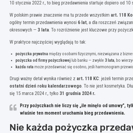
10 stycznia 2022 r., to bieg przedawnienia startuje dopiero od 10 
W polskim prawie znaczenie ma tu przede wszystkim
art. 118 K
ogólny termin przedawnienia wynosi
6 lat
, a dla roszczeń związa
okresowych —
3 lata
. To rozróżnienie jest kluczowe przy pożycz
W praktyce najczęściej wyglądają to tak:
pożyczka prywatna
między osobami fizycznymi, niezwiązana z bizn
pożyczka od firmy pożyczkowej
lub banku — zwykle
3 lata
, bo wierzy
każda rata
może przedawniać się osobno, jeśli harmonogram przewidu
Drugi ważny detal wynika również z
art. 118 KC
: jeżeli termin pr
ostatni dzień roku kalendarzowego
. To nie jest kosmetyka. D
się 15 marca 2024 r., tylko
31 grudnia 2024 r.
Przy pożyczkach nie liczy się „ile minęło od umowy”, ty
właśnie ten moment uruchamia bieg przedawnienia.
Nie każda pożyczka przeda