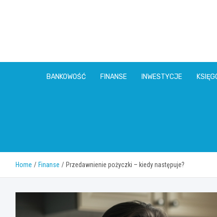
Skip
to
content
BANKOWOŚĆ
FINANSE
INWESTYCJE
KSIĘ
Home
Finanse
Przedawnienie pożyczki – kiedy następuje?