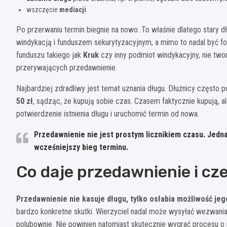
wszczęcie
mediacji
.
Po przerwaniu termin biegnie na nowo. To właśnie dlatego stary d
windykacją i funduszem sekurytyzacyjnym, a mimo to nadal być fo
funduszu takiego jak
Kruk
czy inny podmiot windykacyjny, nie two
przerywających przedawnienie.
Najbardziej zdradliwy jest temat uznania długu. Dłużnicy często 
50 zł
, sądząc, że kupują sobie czas. Czasem faktycznie kupują, a
potwierdzenie istnienia długu i uruchomić termin od nowa.
Przedawnienie nie jest prostym licznikiem czasu. Jedn
wcześniejszy bieg terminu.
Co daje przedawnienie i cze
Przedawnienie nie kasuje długu, tylko osłabia możliwość j
bardzo konkretne skutki. Wierzyciel nadal może wysyłać wezwani
polubownie. Nie powinien natomiast skutecznie wygrać procesu o