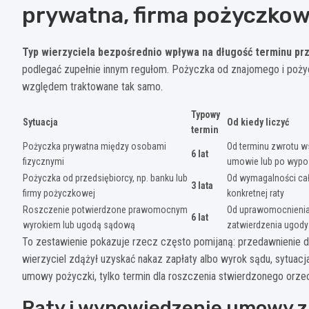
prywatna, firma pożyczkow
Typ wierzyciela bezpośrednio wpływa na długość terminu pr
podlegać zupełnie innym regułom. Pożyczka od znajomego i poż
względem traktowane tak samo.
Typowy
Sytuacja
Od kiedy liczyć
termin
Pożyczka prywatna między osobami
Od terminu zwrotu 
6 lat
fizycznymi
umowie lub po wypo
Pożyczka od przedsiębiorcy, np. banku lub
Od wymagalności cał
3 lata
firmy pożyczkowej
konkretnej raty
Roszczenie potwierdzone prawomocnym
Od uprawomocnienia
6 lat
wyrokiem lub ugodą sądową
zatwierdzenia ugody
To zestawienie pokazuje rzecz często pomijaną: przedawnienie 
wierzyciel zdążył uzyskać nakaz zapłaty albo wyrok sądu, sytuacja 
umowy pożyczki, tylko termin dla roszczenia stwierdzonego orze
Raty i wypowiedzenie umowy z