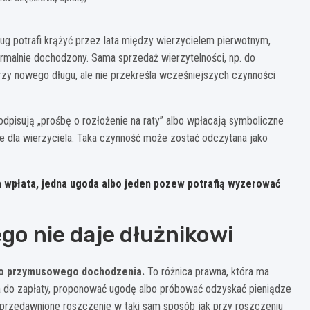
ług potrafi krążyć przez lata między wierzycielem pierwotnym,
rmalnie dochodzony. Sama sprzedaż wierzytelności, np. do
rzy nowego długu, ale nie przekreśla wcześniejszych czynności
podpisują „prośbę o rozłożenie na raty” albo wpłacają symboliczne
le dla wierzyciela. Taka czynność może zostać odczytana jako
a wpłata, jedna ugoda albo jeden pozew potrafią wyzerować
go nie daje dłużnikowi
ego przymusowego dochodzenia.
To różnica prawna, która ma
a do zapłaty, proponować ugodę albo próbować odzyskać pieniądze
 przedawnione roszczenie w taki sam sposób jak przy roszczeniu