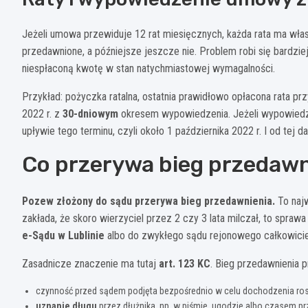
Jeżeli umowa przewiduje 12 rat miesięcznych, każda rata ma wła
przedawnione, a późniejsze jeszcze nie. Problem robi się bardzie
niespłaconą kwotę w stan natychmiastowej wymagalności.
Przykład: pożyczka ratalna, ostatnia prawidłowo opłacona rata p
2022 r. z
30-dniowym
okresem wypowiedzenia. Jeżeli wypowiedze
upływie tego terminu, czyli około 1 października 2022 r. I od tej 
Co przerywa bieg przedawn
Pozew złożony do sądu przerywa bieg przedawnienia.
To najw
zakłada, że skoro wierzyciel przez 2 czy 3 lata milczał, to spr
e-Sądu w Lublinie
albo do zwykłego sądu rejonowego całkowicie
Zasadnicze znaczenie ma tutaj
art. 123 KC
. Bieg przedawnienia p
czynność przed sądem podjęta bezpośrednio w celu dochodzenia ros
uznanie długu
przez dłużnika, np. w piśmie, ugodzie albo czasem p