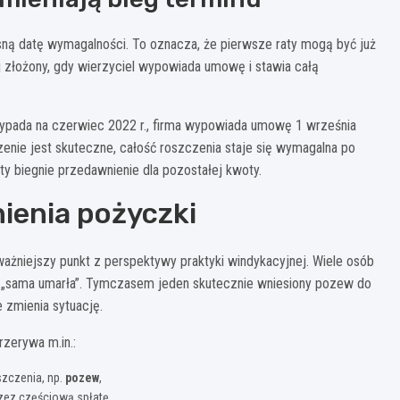
sną datę wymagalności. To oznacza, że pierwsze raty mogą być już
j złożony, gdy wierzyciel wypowiada umowę i stawia całą
rzypada na czerwiec 2022 r., firma wypowiada umowę 1 września
nie jest skuteczne, całość roszczenia staje się wymagalna po
daty biegnie przedawnienie dla pozostałej kwoty.
ienia pożyczki
ażniejszy punkt z perspektywy praktyki windykacyjnej. Wiele osób
awa „sama umarła”. Tymczasem jeden skutecznie wniesiony pozew do
 zmienia sytuację.
rzerywa m.in.:
zczenia, np.
pozew
,
rzez częściową spłatę,