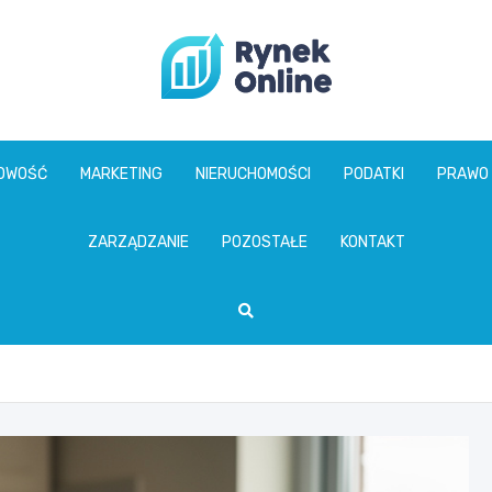
www.rynekonline.p
GOWOŚĆ
MARKETING
NIERUCHOMOŚCI
PODATKI
PRAWO
ZARZĄDZANIE
POZOSTAŁE
KONTAKT