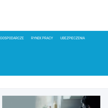
l
 GOSPODARCZE
RYNEK PRACY
UBEZPIECZENIA