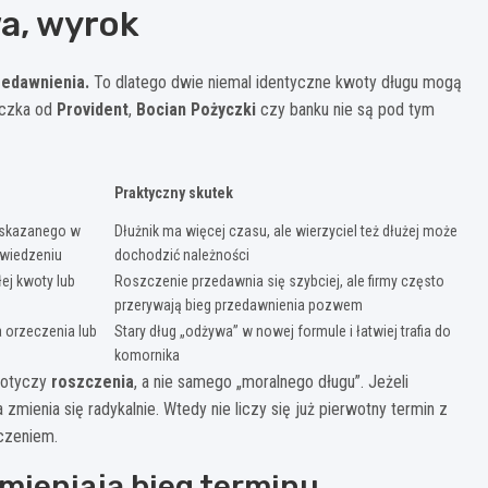
a, wyrok
zedawnienia.
To dlatego dwie niemal identyczne kwoty długu mogą
yczka od
Provident
,
Bocian Pożyczki
czy banku nie są pod tym
Praktyczny skutek
wskazanego w
Dłużnik ma więcej czasu, ale wierzyciel też dłużej może
wiedzeniu
dochodzić należności
ej kwoty lub
Roszczenie przedawnia się szybciej, ale firmy często
przerywają bieg przedawnienia pozwem
 orzeczenia lub
Stary dług „odżywa” w nowej formule i łatwiej trafia do
komornika
dotyczy
roszczenia
, a nie samego „moralnego długu”. Jeżeli
zmienia się radykalnie. Wtedy nie liczy się już pierwotny termin z
czeniem.
mieniają bieg terminu