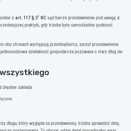
1
godnie z
art. 117 § 2
KC
sąd bierze przedawnienie pod uwagę
z
ześniejszej praktyki, gdy trzeba było samodzielnie podnosić
li po obu stronach występują przedsiębiorcy, zarzut przedawnienia
e jednoosobowa działalność gospodarcza pozywana o stary dług nie
 wszystkiego
b błędnie zakłada:
tycznie.
zy długu, który wygląda na przedawniony, trzeba sprawdzić daty,
ejsze postępowania. To obszar, gdzie detal proceduralny waży