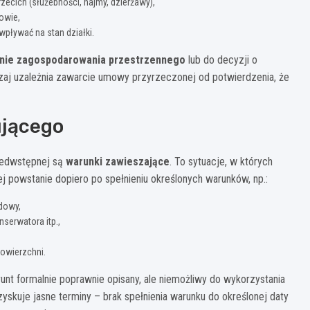
zecich (służebności, najmy, dzierżawy),
owie,
wpływać na stan działki.
anie zagospodarowania przestrzennego
lub do decyzji o
zaj uzależnia zawarcie umowy przyrzeczonej od potwierdzenia, że
ującego
zedwstępnej są
warunki zawieszające
. To sytuacje, w których
 powstanie dopiero po spełnieniu określonych warunków, np.:
dowy,
nserwatora itp.,
powierzchni.
unt formalnie poprawnie opisany, ale niemożliwy do wykorzystania
zyskuje jasne terminy – brak spełnienia warunku do określonej daty