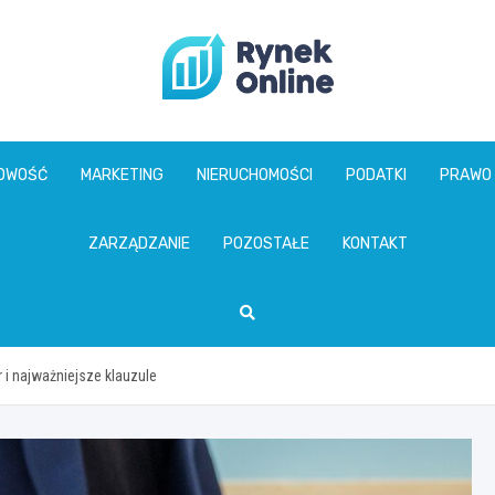
www.rynekonline.p
GOWOŚĆ
MARKETING
NIERUCHOMOŚCI
PODATKI
PRAWO
ZARZĄDZANIE
POZOSTAŁE
KONTAKT
i najważniejsze klauzule