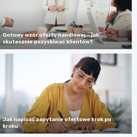
Gotowy wzór oferty handlowej – jak
skutecznie pozyskiwać klientów?
Jak napisać zapytanie ofertowe krok po
kroku