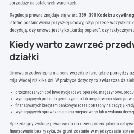
sprzedaży na ustalonych warunkach.
Regulacja prawna znajduje się w art.
389–390 Kodeksu cywilne
istotne postanowienia przyszłej umowy, czyli przede wszystkim: d
decydują, czy umowa jest tylko „kartką papieru”, czy faktycznym
Kiedy warto zawrzeć prze
działki
Umowa przedwstępna ma sens wszędzie tam, gdzie pomiędzy uzg
mija więcej niż kilka dni. W praktyce dotyczy to zwłaszcza działek
przeznaczanych pod inwestycje (deweloperskie, magazynowe, produk
wymagających podziału geodezyjnego lub uregulowania stanu prawn
finansowanych kredytem bankowym (czas potrzebny na decyzję kred
wymagających sprawdzenia planu miejscowego lub uzyskania decyzj
Sprzedający zyskuje pewność co do ceny i potencjalnego nabywc
finansowania bez ryzyka, że grunt zostanie w międzyczasie sprz