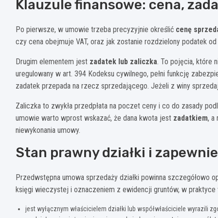
Klauzule finansowe: cena, zada
Po pierwsze, w umowie trzeba precyzyjnie określić
cenę sprzed
czy cena obejmuje VAT, oraz jak zostanie rozdzielony podatek od 
Drugim elementem jest
zadatek lub zaliczka
. To pojęcia, które 
uregulowany w art. 394 Kodeksu cywilnego, pełni funkcję zabezpi
zadatek przepada na rzecz sprzedającego. Jeżeli z winy sprzed
Zaliczka to zwykła przedpłata na poczet ceny i co do zasady po
umowie warto wprost wskazać, że dana kwota jest
zadatkiem
, a
niewykonania umowy.
Stan prawny działki i zapewni
Przedwstępna umowa sprzedaży działki powinna szczegółowo o
księgi wieczystej i oznaczeniem z ewidencji gruntów, w praktyc
jest wyłącznym właścicielem działki lub współwłaściciele wyrazili z