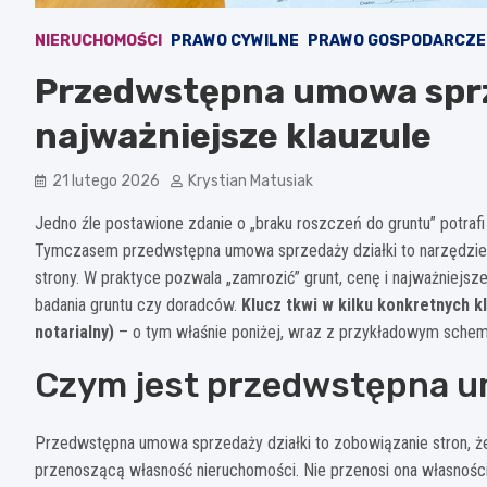
NIERUCHOMOŚCI
PRAWO CYWILNE
PRAWO GOSPODARCZE
Przedwstępna umowa sprze
najważniejsze klauzule
21 lutego 2026
Krystian Matusiak
Jedno źle postawione zdanie o „braku roszczeń do gruntu” potrafi 
Tymczasem przedwstępna umowa sprzedaży działki to narzędzie, 
strony. W praktyce pozwala „zamrozić” grunt, cenę i najważniejs
badania gruntu czy doradców.
Klucz tkwi w kilku konkretnych k
notarialny)
– o tym właśnie poniżej, wraz z przykładowym sche
Czym jest przedwstępna u
Przedwstępna umowa sprzedaży działki to zobowiązanie stron, ż
przenoszącą własność nieruchomości. Nie przenosi ona własnośc