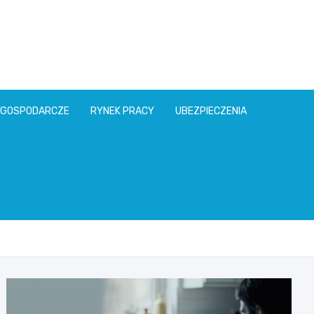
l
 GOSPODARCZE
RYNEK PRACY
UBEZPIECZENIA