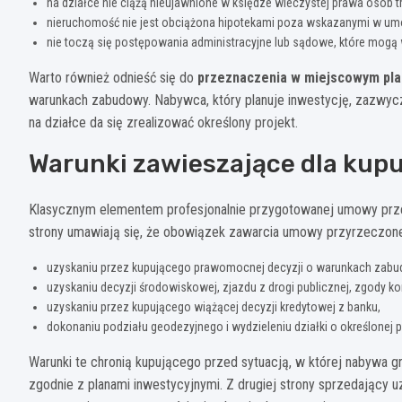
na działce nie ciążą nieujawnione w księdze wieczystej prawa osób tr
nieruchomość nie jest obciążona hipotekami poza wskazanymi w um
nie toczą się postępowania administracyjne lub sądowe, które mogą 
Warto również odnieść się do
przeznaczenia w miejscowym pl
warunkach zabudowy. Nabywca, który planuje inwestycję, zazwyc
na działce da się zrealizować określony projekt.
Warunki zawieszające dla kup
Klasycznym elementem profesjonalnie przygotowanej umowy pr
strony umawiają się, że obowiązek zawarcia umowy przyrzeczonej
uzyskaniu przez kupującego prawomocnej decyzji o warunkach zabu
uzyskaniu decyzji środowiskowej, zjazdu z drogi publicznej, zgody ko
uzyskaniu przez kupującego wiążącej decyzji kredytowej z banku,
dokonaniu podziału geodezyjnego i wydzieleniu działki o określonej 
Warunki te chronią kupującego przed sytuacją, w której nabywa gr
zgodnie z planami inwestycyjnymi. Z drugiej strony sprzedający u