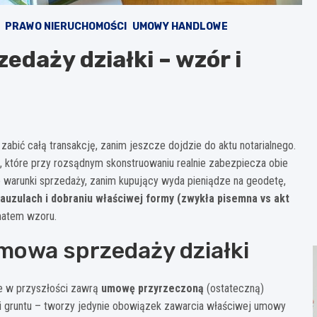
PRAWO NIERUCHOMOŚCI
UMOWY HANDLOWE
daży działki – wzór i
zabić całą transakcję, zanim jeszcze dojdzie do aktu notarialnego.
które przy rozsądnym skonstruowaniu realnie zabezpiecza obie
ze warunki sprzedaży, zanim kupujący wyda pieniądze na geodetę,
lauzulach i dobraniu właściwej formy (zwykła pisemna vs akt
matem wzoru.
mowa sprzedaży działki
e w przyszłości zawrą
umowę przyrzeczoną
(ostateczną)
i gruntu – tworzy jedynie obowiązek zawarcia właściwej umowy