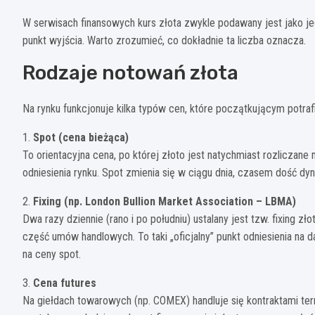
W serwisach finansowych kurs złota zwykle podawany jest jako jed
punkt wyjścia. Warto zrozumieć, co dokładnie ta liczba oznacza.
Rodzaje notowań złota
Na rynku funkcjonuje kilka typów cen, które początkującym potrafi
1.
Spot (cena bieżąca)
To orientacyjna cena, po której złoto jest natychmiast rozliczane
odniesienia rynku. Spot zmienia się w ciągu dnia, czasem dość dy
2.
Fixing (np. London Bullion Market Association – LBMA)
Dwa razy dziennie (rano i po południu) ustalany jest tzw. fixing zł
część umów handlowych. To taki „oficjalny” punkt odniesienia na 
na ceny spot.
3.
Cena futures
Na giełdach towarowych (np. COMEX) handluje się kontraktami ter