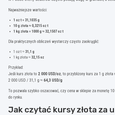
Najważniejsze wartości:
1 oz t = 31,1035 g
10 g złota ≈ 0,3215 oz t
1 kg złota = 1000 g ≈ 32,1507 oz t
Dla praktycznych obliczeń wystarczy często zaokrąglić:
1 oz t ≈
31,1 g
1 kg złota ≈
32,15 oz
Przykład:
Jeśli kurs złota to
2 000 USD/oz
, to przybliżony kurs za 1 g złota 
2 000 USD / 31,1 g ≈
64,3 USD/g
To pozwala szybko oszacować, czy cena w sklepie za monetę 10 g
do rynku.
Jak czytać kursy złota za 