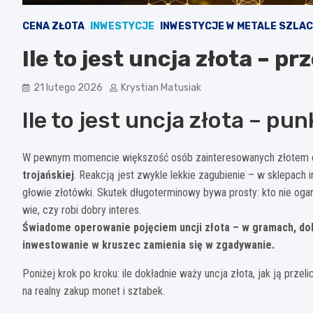
CENA ZŁOTA
INWESTYCJE
INWESTYCJE W METALE SZLA
Ile to jest uncja złota – pr
21 lutego 2026
Krystian Matusiak
Ile to jest uncja złota – pu
W pewnym momencie większość osób zainteresowanych złotem orie
trojańskiej
. Reakcją jest zwykle lekkie zagubienie – w sklepach
głowie złotówki. Skutek długoterminowy bywa prosty: kto nie ogarn
wie, czy robi dobry interes.
Świadome operowanie pojęciem uncji złota – w gramach, dola
inwestowanie w kruszec zamienia się w zgadywanie.
Poniżej krok po kroku: ile dokładnie waży uncja złota, jak ją przel
na realny zakup monet i sztabek.