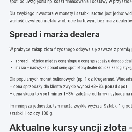
spot, bo uwzględnia np. koszt finansowania i dostawy w przyszłośc
Dla zwykłego inwestora w monety i sztabki istotne jest jedno: w
wartość czystego metalu w obrocie hurtowym, bez marż dealerów 
Spread i marża dealera
W praktyce zakup złota fizycznego odbywa się zawsze z premią p
spread
– różnica między ceną skupu a ceną sprzedaży u danego deal
marża
– nadwyżka ponad cenę spot, którą dealer dolicza za logistyk
Dla popularnych monet bulionowych (np. 1 oz Krugerrand, Wiedeńsc
– cena sprzedaży dla klienta zwykle wynosi
+3–8% ponad spot
– cena skupu to
spot minus 1–3%
, zależnie od firmy i sytuacji na
Im mniejsza jednostka, tym marża zwykle wyższa. Sztabki 1 g potr
sztabki 1 oz czy 100 g.
Aktualne kursy uncji złota –