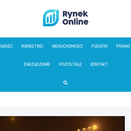
www.rynekonline.p
GOWOŚĆ
MARKETING
NIERUCHOMOŚCI
PODATKI
PRAWO
ZARZĄDZANIE
POZOSTAŁE
KONTAKT