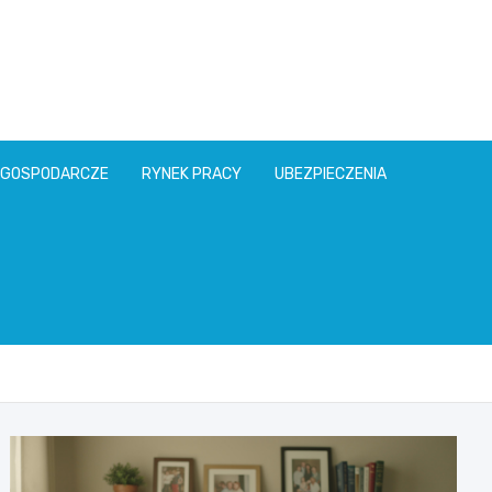
l
 GOSPODARCZE
RYNEK PRACY
UBEZPIECZENIA