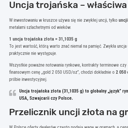
Uncja trojańska – właściwa
W inwestowaniu w kruszce używa się nie zwykłej uncji, tylko
uncji
metalami szlachetnymi od wieków.
1 uncja trojańska złota = 31,1035 g
To jest wartość, którą warto znać niemal na pamięć. Zwykła uncja
praktycznie nie występuje.
Wszystkie poważne notowania rynkowe, kontrakty terminowe czy an
finansowym cenę „gold 2 050 USD/oz”, chodzi dokładnie o
2 050
próbie inwestycyjnej.
Uncja trojańska złota (31,1035 g) to globalny „język” ry
USA, Szwajcarii czy Polsce.
Przelicznik uncji złota na g
W Polsce oferty dealerów często podają wagę w gramach, a cena 