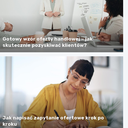
Gotowy wzór oferty handlowej – jak
skutecznie pozyskiwać klientów?
Jak napisać zapytanie ofertowe krok po
kroku