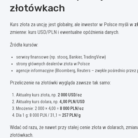
złotówkach
Kurs złota za uncję jest globalny, ale inwestor w Polsce myśli w
z
zmienne: kurs USD/PLN i ewentualne opóźnienia danych.
Źródła kursów:
serwisy finansowe (np. stooq, Bankier, TradingView)
strony głównych dealerów złota w Polsce
agencje informacyjne (Bloomberg, Reuters – zwykle pośrednio przez p
Przeliczenie na złotówki wygląda zawsze tak samo:
Aktualny kurs złota, np.
2 000 USD/oz
Aktualny kurs dolara, np.
4,00 PLN/USD
Mnożenie: 2 000 × 4,00 =
8 000 PLN/oz
Dla 1 g: 8 000 PLN / 31,1 ≈
257 PLN/g
Widać od razu, że nawet przy stałej cenie złota w dolarach, zmia
złotówkach.