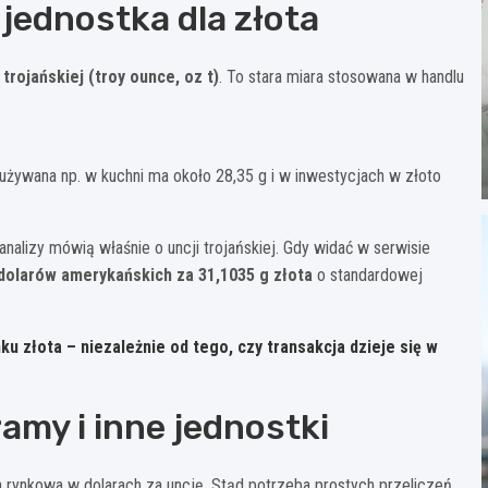
 jednostka dla złota
 trojańskiej (troy ounce, oz t)
. To stara miara stosowana w handlu
 używana np. w kuchni ma około 28,35 g i w inwestycjach w złoto
alizy mówią właśnie o uncji trojańskiej. Gdy widać w serwisie
 dolarów amerykańskich za 31,1035 g złota
o standardowej
nku złota – niezależnie od tego, czy transakcja dzieje się w
ramy i inne jednostki
rynkowa w dolarach za uncję. Stąd potrzeba prostych przeliczeń.