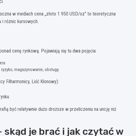
i.
idoczna w mediach cena „złoto 1 950 USD/oz” to teoretyczna
i różnic kursowych.
onad cenę rynkową. Pojawiają się tu dwa pojęcia:
era
ę, ryzyko, magazynowanie, obsługę
y Filharmonicy, Liść Klonowy):
 rynku
afią być relatywnie dużo droższe w przeliczeniu na uncję niż
 skąd je brać i jak czytać w