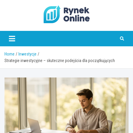
Skip
to
content
www.rynekonline.pl
Home
Inwestycje
Strategie inwestycyjne – skuteczne podejścia dla początkujących