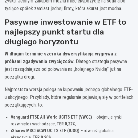
zysku. Jednym zakupem można mieć ekspozycję na setki albo
tysiące spółek zamiast jednej firmy, która akurat jest modna.
Pasywne inwestowanie w ETF to
najlepszy punkt startu dla
długiego horyzontu
W długim terminie szeroka dywersyfikacja wygrywa z
próbami zgadywania zwycięzców.
Dlatego strategia pasywna
jest rozsądniejsza od polowania na „kolejnego Nvidię” już na
początku drogi.
Najprostsza wersja polega na kupowaniu jednego globalnego ETF-
u akcyjnego. Przykłady, które regularnie pojawiają się w portfelach
początkujących, to:
Vanguard FTSE All-World UCITS ETF (VWCE)
– obejmuje rynki
rozwinięte i wschodzące,
TER 0,22%
,
iShares MSCI ACWI UCITS ETF (IUSQ)
– również globalna
ekspozycja,
TER 0,20%
,