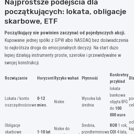
Najprostsze podejścia dla
początkujących: lokata, obligacje
skarbowe, ETF
Początkujący nie powinien zaczynać od pojedynczych akcji.
Kupowanie jednej spółki z GPW albo NASDAQ bez doświadczenia
to najkrótsza droga do emocjonalnych decyzji. Na start dużo
lepiej działają instrumenty proste, szerokie i przewidywalne w
swojej konstrukcji.
Konkretny
Rozwiązanie
Horyzont
Ryzyko wahań
Płynność
Dl
przykład
lokata
bankowa
Lokata / konto
0-12
Wysoka lub
po
Niskie
objęta BFG
oszczędnościowe
mies.
średnia
cel
do
100
000 euro
oc
Obligacje
Średnia,
ROR
1 rok,
Niskie do
kap
skarbowe
1-10 lat
przedterminowy
COI
4 lata,