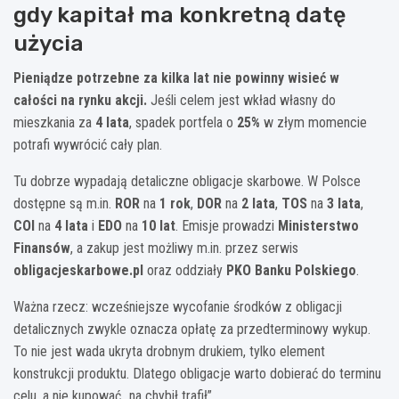
gdy kapitał ma konkretną datę
użycia
Pieniądze potrzebne za kilka lat nie powinny wisieć w
całości na rynku akcji.
Jeśli celem jest wkład własny do
mieszkania za
4 lata
, spadek portfela o
25%
w złym momencie
potrafi wywrócić cały plan.
Tu dobrze wypadają detaliczne obligacje skarbowe. W Polsce
dostępne są m.in.
ROR
na
1 rok
,
DOR
na
2 lata
,
TOS
na
3 lata
,
COI
na
4 lata
i
EDO
na
10 lat
. Emisje prowadzi
Ministerstwo
Finansów
, a zakup jest możliwy m.in. przez serwis
obligacjeskarbowe.pl
oraz oddziały
PKO Banku Polskiego
.
Ważna rzecz: wcześniejsze wycofanie środków z obligacji
detalicznych zwykle oznacza opłatę za przedterminowy wykup.
To nie jest wada ukryta drobnym drukiem, tylko element
konstrukcji produktu. Dlatego obligacje warto dobierać do terminu
celu, a nie kupować „na chybił trafił”.