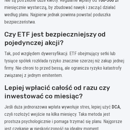
Nie są potrzebne duże kwoty. Regularne wpłaty od
100-500 zł
miesięcznie wystarczą, by zbudować nawyk i zacząć działać
według planu. Najpierw jednak powinna powstać poduszka
bezpieczeństwa.
Czy ETF jest bezpieczniejszy od
pojedynczej akcji?
Tak, pod względem dywersyfikacji. ETF obejmujący setki lub
tysiące spółek rozkłada ryzyko znacznie szerzej niż zakup jednej
firmy. Nie chroni to przed bessą, ale ogranicza ryzyko katastrofy
związanej z jednym emitentem.
Lepiej wpłacić całość od razu czy
inwestować co miesiąc?
Jeśli duża jednorazowa wpłata wywołuje stres, lepiej użyć
DCA
,
czyli rozłożyć wejście na kilka miesięcy. Taka metoda jest
prostsza psychologicznie i pomaga trzymać się planu. Najgorsze
jest czekanie w nieskończoność na idealny moment.