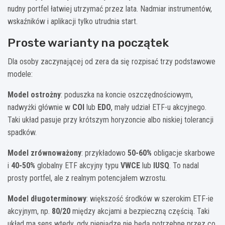
nudny portfel łatwiej utrzymać przez lata. Nadmiar instrumentów,
wskaźników i aplikacji tylko utrudnia start.
Proste warianty na początek
Dla osoby zaczynającej od zera da się rozpisać trzy podstawowe
modele:
Model ostrożny
: poduszka na koncie oszczędnościowym,
nadwyżki głównie w
COI
lub
EDO
, mały udział ETF-u akcyjnego.
Taki układ pasuje przy krótszym horyzoncie albo niskiej tolerancji
spadków.
Model zrównoważony
: przykładowo
50-60%
obligacje skarbowe
i
40-50%
globalny ETF akcyjny typu
VWCE
lub
IUSQ
. To nadal
prosty portfel, ale z realnym potencjałem wzrostu.
Model długoterminowy
: większość środków w szerokim ETF-ie
akcyjnym, np.
80/20
między akcjami a bezpieczną częścią. Taki
układ ma sens wtedy, gdy pieniądze nie będą potrzebne przez co