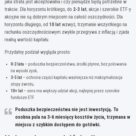
jaka strata jest akceptowalna i czy pieniądze będą potrzebne w
trakcie. Dla horyzontu krótkiego, do
2-3 lat
, akcje i szerokie ETF-y
akcyjne nie są dobrym miejscem na całość oszczędności. Dla
horyzontu długiego, od
10 lat
wzwyż, trzymanie wszystkiego na
rachunku oszczędnościowym zwykle przegrywa z inflacją i zjada
realną wartość kapitału.
Przydatny podział wygląda prosto:
0-2 lata
– poduszka bezpieczeństwa, środki płynne, bez polowania
na wysoki zysk,
3-5 lat
– ochrona części kapitału ważniejsza niż maksymalizacja
stopy zwrotu,
10+ lat
– sens ma większy udział akcji, najlepiej przez szerokie
fundusze ETF.
Poduszka bezpieczeństwa nie jest inwestycją. To
osobna pula na
3-6 miesięcy
kosztów życia, trzymana w
miejscu z szybkim dostępem do gotówki.