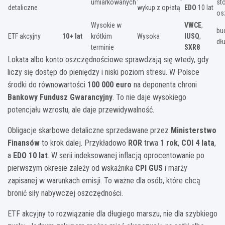
umiarkowanych
st
detaliczne
wykup z opłatą
EDO
10 lat
os
Wysokie w
VWCE
,
bu
ETF akcyjny
10+ lat
krótkim
Wysoka
IUSQ
,
dł
terminie
SXR8
Lokata albo konto oszczędnościowe sprawdzają się wtedy, gdy
liczy się dostęp do pieniędzy i niski poziom stresu. W Polsce
środki do równowartości
100 000 euro
na deponenta chroni
Bankowy Fundusz Gwarancyjny
. To nie daje wysokiego
potencjału wzrostu, ale daje przewidywalność.
Obligacje skarbowe detaliczne sprzedawane przez
Ministerstwo
Finansów
to krok dalej. Przykładowo
ROR
trwa
1 rok
,
COI
4 lata
,
a
EDO
10 lat
. W serii indeksowanej inflacją oprocentowanie po
pierwszym okresie zależy od wskaźnika
CPI GUS
i marży
zapisanej w warunkach emisji. To ważne dla osób, które chcą
bronić siły nabywczej oszczędności.
ETF akcyjny to rozwiązanie dla długiego marszu, nie dla szybkiego