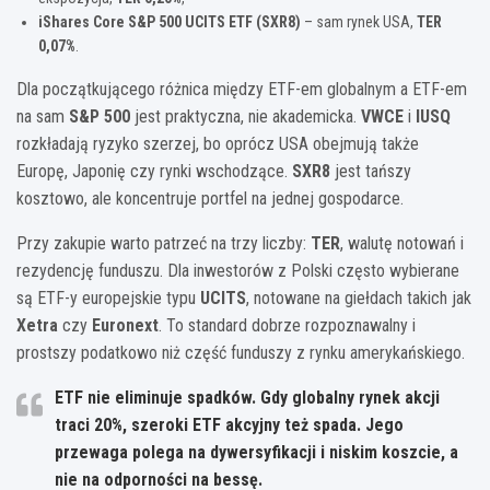
iShares Core S&P 500 UCITS ETF (SXR8)
– sam rynek USA,
TER
0,07%
.
Dla początkującego różnica między ETF-em globalnym a ETF-em
na sam
S&P 500
jest praktyczna, nie akademicka.
VWCE
i
IUSQ
rozkładają ryzyko szerzej, bo oprócz USA obejmują także
Europę, Japonię czy rynki wschodzące.
SXR8
jest tańszy
kosztowo, ale koncentruje portfel na jednej gospodarce.
Przy zakupie warto patrzeć na trzy liczby:
TER
, walutę notowań i
rezydencję funduszu. Dla inwestorów z Polski często wybierane
są ETF-y europejskie typu
UCITS
, notowane na giełdach takich jak
Xetra
czy
Euronext
. To standard dobrze rozpoznawalny i
prostszy podatkowo niż część funduszy z rynku amerykańskiego.
ETF nie eliminuje spadków. Gdy globalny rynek akcji
traci
20%
, szeroki ETF akcyjny też spada. Jego
przewaga polega na dywersyfikacji i niskim koszcie, a
nie na odporności na bessę.