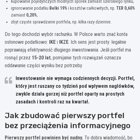
kupowanie pojedynczych modnych spółek zamiast szerokiego rynku,
ignorowanie podatku
Belki 19%
i kosztów całkowitych, np.
TER 0,60%
zamiast
0,20%
,
zbyt częste sprawdzanie portfela, np. kilka razy dziennie.
Do tego dochodzi wybór rachunku. W Polsce warto znać konta
osłonowe podatkowo:
IKE
i
IKZE
. Ich sens jest prosty: legalnie
poprawiają efektywność długiego inwestowania. Jeśli portfel ma
rosnąć przez
15-20 lat
, pomijanie tych rozwiązań oznacza
oddawanie części wyniku bez potrzeby.
Inwestowanie nie wymaga codziennych decyzji. Portfel,
który jest ruszany co tydzień pod wpływem nagłówków,
zwykle działa gorzej niż portfel oparty na prostych
zasadach i kontroli raz na kwartał.
Jak zbudować pierwszy portfel
bez przeciążenia informacyjnego
Pierwszy portfel powinien być nudny.
To dobra wiadomość, bo