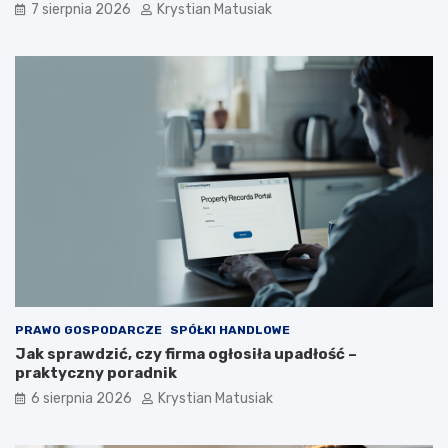
s
7 sierpnia 2026
Krystian Matusiak
k
i
w
a
ć
k
l
i
e
n
t
ó
w
?
PRAWO GOSPODARCZE
SPÓŁKI HANDLOWE
Jak sprawdzić, czy firma ogłosiła upadłość –
praktyczny poradnik
6 sierpnia 2026
Krystian Matusiak