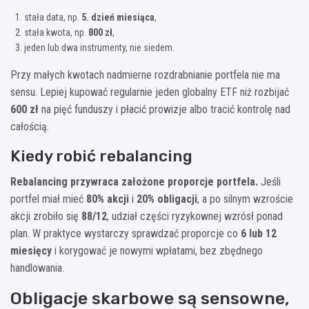
stała data, np.
5. dzień miesiąca
,
stała kwota, np.
800 zł
,
jeden lub dwa instrumenty, nie siedem.
Przy małych kwotach nadmierne rozdrabnianie portfela nie ma
sensu. Lepiej kupować regularnie jeden globalny ETF niż rozbijać
600 zł
na pięć funduszy i płacić prowizje albo tracić kontrolę nad
całością.
Kiedy robić rebalancing
Rebalancing przywraca założone proporcje portfela.
Jeśli
portfel miał mieć
80% akcji
i
20% obligacji
, a po silnym wzroście
akcji zrobiło się
88/12
, udział części ryzykownej wzrósł ponad
plan. W praktyce wystarczy sprawdzać proporcje co
6 lub 12
miesięcy
i korygować je nowymi wpłatami, bez zbędnego
handlowania.
Obligacje skarbowe są sensowne,