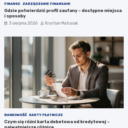
FINANSE
ZARZĄDZANIE FINANSAMI
Gdzie potwierdzić profil zaufany – dostępne miejsca
i sposoby
3 sierpnia 2026
Krystian Matusiak
BANKOWOŚĆ
KARTY PŁATNICZE
Czym się różni karta debetowa od kredytowej –
najważniejsze różnice