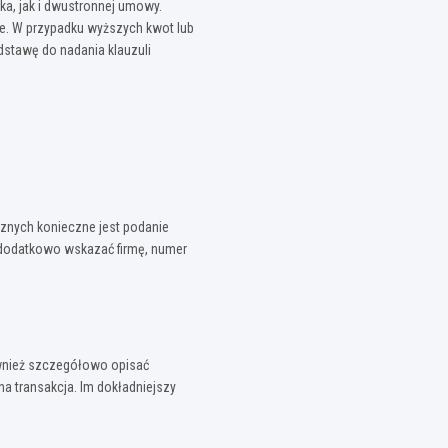
a, jak i dwustronnej umowy.
ie. W przypadku wyższych kwot lub
dstawę do nadania klauzuli
cznych konieczne jest podanie
y dodatkowo wskazać firmę, numer
ównież szczegółowo opisać
a transakcja. Im dokładniejszy