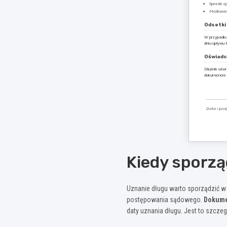
Sposób sp
Możliwoś
Odsetki
W przypadku 
dniu upływu 
Oświadc
Dłużnik ośw
dokumencie.
……………………
Data i pod
Kiedy sporzą
Uznanie długu warto sporządzić w s
postępowania sądowego.
Dokume
daty uznania długu. Jest to szczeg