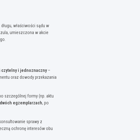
 długu, właściwości sądu w
auzula, umieszczona w akcie
go.
 czytelny i jednoznaczny
–
kumentu oraz dowody przekazania
no szczególnej formy (np. aktu
j dwóch egzemplarzach
, po
skonsultowanie sprawy z
teczną ochronę interesów obu