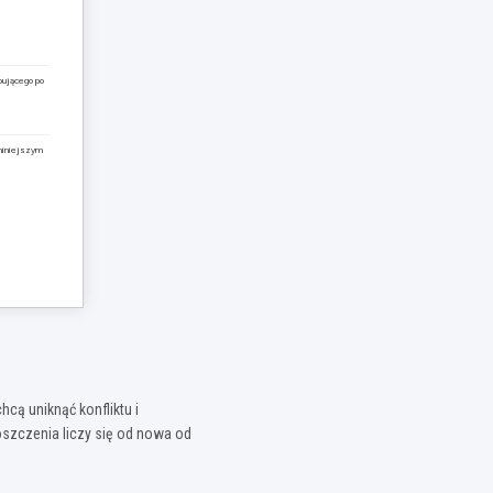
pującego po
 niniejszym
cą uniknąć konfliktu i
oszczenia liczy się od nowa od