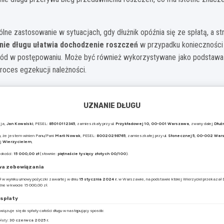
ne zastosowanie w sytuacjach, gdy dłużnik opóźnia się ze spłatą, a st
nie długu ułatwia dochodzenie roszczeń
w przypadku konieczności 
ód w postępowaniu. Może być również wykorzystywane jako podstawa d
roces egzekucji należności.
UZNANIE DŁUGU
 ja,
Jan Kowalski
, PESEL:
85010112345
, zamieszkały przy ul.
Przykładowej 10, 00-001 Warszawa
, zwany dalej
Dłuż
 że jestem winien Panu/Pani
Marii Nowak
, PESEL:
80020298765
, zamieszkałej przy ul.
Słonecznej 5, 00-002 War
ej
Wierzycielem
,
okości:
15 000,00 zł
(słownie:
piętnaście tysięcy złotych 00/100
).
a zobowiązania
ł w wyniku umowy pożyczki zawartej w dniu
15 stycznia 2024 r.
w Warszawie, na podstawie której Wierzyciel przekazał 
ężne w kwocie 15 000,00 zł.
 spłaty
wiązuje się do spłaty całości długu w następujący sposób:
łaty:
30 czerwca 2025 r.