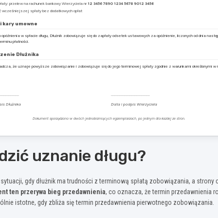
łaty: przelew na rachunek bankowy Wierzyciela nr
12 3456 7890 1234 5678 9012 3456
ć wcześniejszej spłaty bez dodatkowych opłat
 i kary umowne
opóźnienia w spłacie długu, Dłużnik zobowiązuje się do zapłaty odsetek ustawowych za opóźnienie, liczonych od dnia nastę
terminu płatności.
zenie Dłużnika
iadcza, że uznaje powyższe zobowiązanie i zobowiązuje się do jego terminowej spłaty zgodnie z warunkami określonymi w
……………………
…………………………………………
pis Dłużnika
Data i podpis Wierzyciela
Dokument sporządzono w dwóch jednobrzmiących egzemplarzach, po jednym dla każdej ze stron.
dzić uznanie długu?
ytuacji, gdy dłużnik ma trudności z terminową spłatą zobowiązania, a strony ch
nt ten przerywa bieg przedawnienia
, co oznacza, że termin przedawnienia r
ólnie istotne, gdy zbliża się termin przedawnienia pierwotnego zobowiązania.