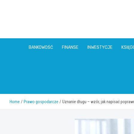
Skip
to
content
BANKOWOŚĆ
FINANSE
INWESTYCJE
KSIĘ
Home
Prawo gospodarcze
Uznanie długu – wzór, jak napisać popraw