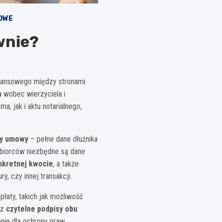
OWE
wnie?
inansowego między stronami.
a
wobec wierzyciela i
, jak i aktu notarialnego,
ny umowy
– pełne dane dłużnika
ębiorców niezbędne są dane
nkretnej kwocie
, a także
, czy innej transakcji.
łaty, takich jak możliwość
az
czytelne podpisy obu
enie dla ochrony praw