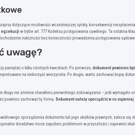
tkowe
apisy dotyczące możliwości wcześniejszej spłaty, konsekwencji niespłacenia
 egzekucji
w trybie art. 777 Kodeksu postępowania cywilnego. Ta ostatnia kl
 dochodzenie należności bez konieczności prowadzenia postępowania sądowe
ić uwagę?
ży pamiętać o kilku istotnych kwestiach. Po pierwsze,
dokument powinien być
nterpretowane na niekorzyść wierzyciela. Po drugie, warto zachować kopię do
ie długu nie zmienia charakteru pierwotnego zobowiązania – jeśli wymagało o
nież powinno zachować tę formę.
Dokument należy sporządzić w co najmnie
awidłowego sporządzenia dokumentu lub jego skutków prawnych, zaleca się 
esjonalne doradztwo może zapobiec problemom w przyszłości i zapewnić sku