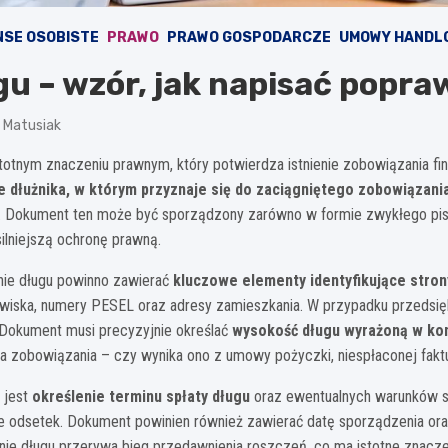
NSE OSOBISTE
PRAWO
PRAWO GOSPODARCZE
UMOWY HANDL
u – wzór, jak napisać popra
n Matusiak
stotnym znaczeniu prawnym, który potwierdza istnienie zobowiązania f
 dłużnika, w którym przyznaje się do zaciągniętego zobowiązani
y. Dokument ten może być sporządzony zarówno w formie zwykłego pisma
ilniejszą ochronę prawną.
ie długu powinno zawierać
kluczowe elementy identyfikujące stro
nazwiska, numery PESEL oraz adresy zamieszkania. W przypadku przedsi
 Dokument musi precyzyjnie określać
wysokość długu wyrażoną w ko
zobowiązania – czy wynika ono z umowy pożyczki, niespłaconej faktury
 jest
określenie terminu spłaty długu
oraz ewentualnych warunków sp
nie odsetek. Dokument powinien również zawierać datę sporządzenia or
anie długu przerywa bieg przedawnienia roszczeń, co ma istotne znacz