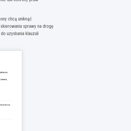
rony chcą uniknąć
skierowania sprawy na drogę
o uzyskania klauzuli
nikiem
,
szawa
,
Dłużnikowi