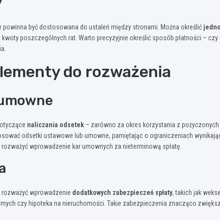
y
y powinna być dostosowana do ustaleń między stronami. Można określić
jedno
i kwoty poszczególnych rat. Warto precyzyjnie określić sposób płatności – czy
ia.
lementy do rozważenia
y umowne
dotyczące
naliczania odsetek
– zarówno za okres korzystania z pożyczonych ś
tosować odsetki ustawowe lub umowne, pamiętając o ograniczeniach wynikaj
ż rozważyć wprowadzenie kar umownych za nieterminową spłatę.
a
o rozważyć wprowadzenie
dodatkowych zabezpieczeń spłaty
, takich jak weks
homych czy hipoteka na nieruchomości. Takie zabezpieczenia znacząco zwięk