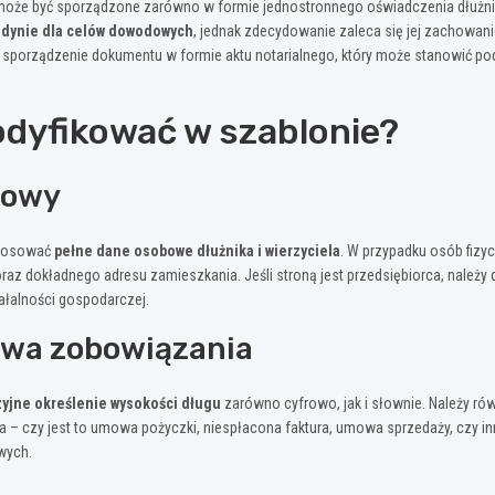
 może być sporządzone zarówno w formie jednostronnego oświadczenia dłużnik
edynie dla celów dowodowych
, jednak zdecydowanie zaleca się jej zachowan
 sporządzenie dokumentu w formie aktu notarialnego, który może stanowić po
dyfikować w szablonie?
mowy
stosować
pełne dane osobowe dłużnika i wierzyciela
. W przypadku osób fizy
raz dokładnego adresu zamieszkania. Jeśli stroną jest przedsiębiorca, należ
iałalności gospodarczej.
awa zobowiązania
zyjne określenie wysokości długu
zarówno cyfrowo, jak i słownie. Należy r
– czy jest to umowa pożyczki, niespłacona faktura, umowa sprzedaży, czy inn
wych.