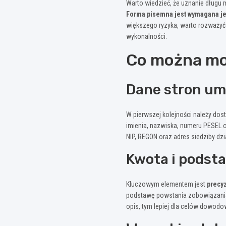
Warto wiedzieć, że uznanie długu
Forma pisemna jest wymagana j
większego ryzyka, warto rozważyć
wykonalności.
Co można mo
Dane stron u
W pierwszej kolejności należy do
imienia, nazwiska, numeru PESEL o
NIP, REGON oraz adres siedziby dz
Kwota i podst
Kluczowym elementem jest
precy
podstawę powstania zobowiązania 
opis, tym lepiej dla celów dowodo