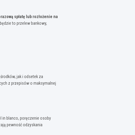
razową spłatę lub rozłożenie na
 będzie to przelew bankowy,
rodków, jak i odsetek za
ących z przepisów o maksymalnej
el in blanco, poręczenie osoby
szają pewność odzyskania