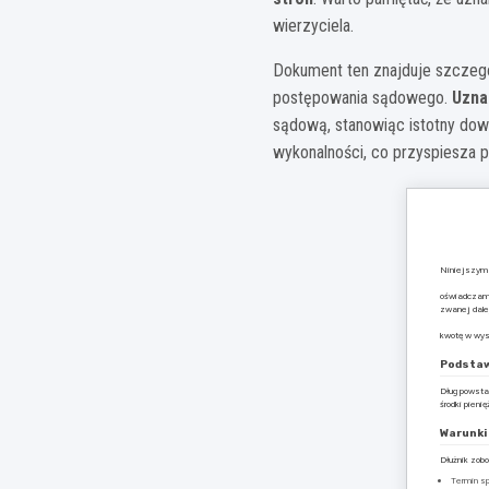
wierzyciela.
Dokument ten znajduje szczegól
postępowania sądowego.
Uzna
sądową, stanowiąc istotny dow
wykonalności, co przyspiesza p
Niniejszym
oświadczam,
zwanej dal
kwotę w wys
Podstaw
Dług powsta
środki pieni
Warunki
Dłużnik zobo
Termin sp