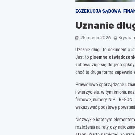
EGZEKUCJA SĄDOWA
FINA
Uznanie dług
25 marca 2026
Krystia
Uznanie długu to dokument o i
Jest to
pisemne oświadczenie
zobowiązuje się do jego spłat
choć ta druga forma zapewnia s
Prawidłowo sporządzone uznan
i wierzyciela, w tym imiona, 
firmowe, numery NIP i REGON.
wskazywać podstawę powstania 
Niezwykle istotnym elementem
rozłożenia na raty czy nalicza
stron
. Warto pamiętać, że uzn