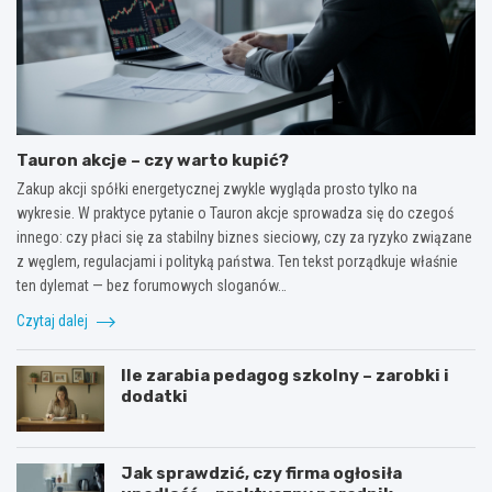
Tauron akcje – czy warto kupić?
Zakup akcji spółki energetycznej zwykle wygląda prosto tylko na
wykresie. W praktyce pytanie o Tauron akcje sprowadza się do czegoś
innego: czy płaci się za stabilny biznes sieciowy, czy za ryzyko związane
z węglem, regulacjami i polityką państwa. Ten tekst porządkuje właśnie
ten dylemat — bez forumowych sloganów…
Czytaj dalej
Ile zarabia pedagog szkolny – zarobki i
dodatki
Jak sprawdzić, czy firma ogłosiła