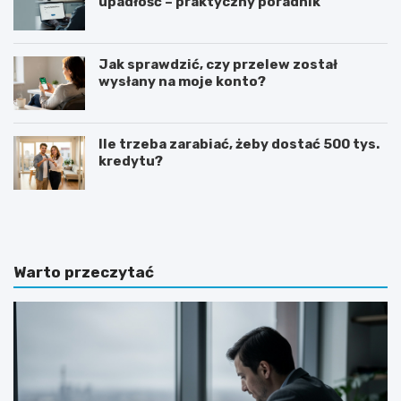
upadłość – praktyczny poradnik
Jak sprawdzić, czy przelew został
wysłany na moje konto?
Ile trzeba zarabiać, żeby dostać 500 tys.
kredytu?
G
J
o
a
t
k
o
n
w
a
Warto przeczytać
y
p
w
i
z
s
ó
a
r
ć
o
z
f
a
e
p