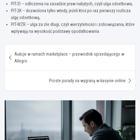
PIT/D – odliczenia na zasadzie praw nabytych, czyli ulga odsetkowa,
PIT-2K – dozwolona tylko wtedy, jeżeli ktoś po raz pierwszy rozlicza
ulgę odsetkową,
PIT-WZR – ulga za złe długi, czyli wierzytelności i zobowiązania, które
wpływają na wysokość podstawy opodatkowania.
Nawigacja
Aukcje w ramach marketplace – przewodnik sprzedającego w
wpisu
Allegro
Proste porady na wygraną w kasynie online