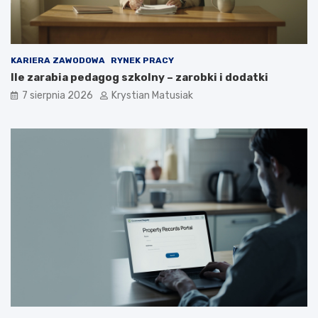
i
u
e
p
o
KARIERA ZAWODOWA
RYNEK PRACY
z
Ile zarabia pedagog szkolny – zarobki i dodatki
y
s
7 sierpnia 2026
Krystian Matusiak
k
i
w
a
ć
k
l
i
e
n
t
ó
w
?