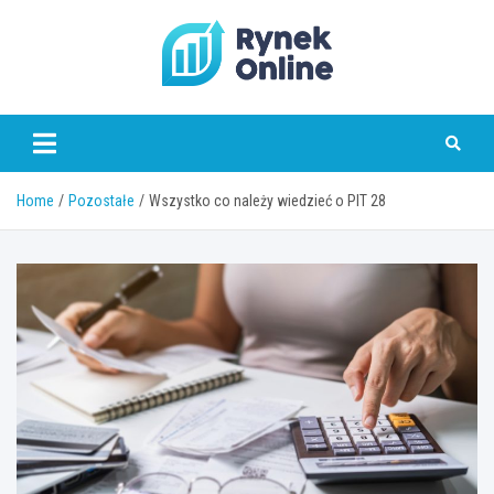
Skip
to
content
www.rynekonline.pl
Home
Pozostałe
Wszystko co należy wiedzieć o PIT 28