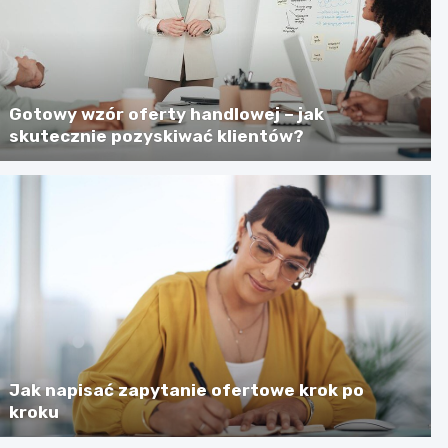
Gotowy wzór oferty handlowej – jak
skutecznie pozyskiwać klientów?
Jak napisać zapytanie ofertowe krok po
kroku