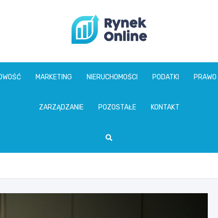
www.rynekonline.p
GOWOŚĆ
MARKETING
NIERUCHOMOŚCI
PODATKI
PRAWO
ZARZĄDZANIE
POZOSTAŁE
KONTAKT