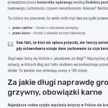
prowadzona przez
komornika sądowego
według
Kodeksu post
bankowego, ruchomości, czasem nieruchomości. Bolesne? Bardzo. Al
Ta różnica ma znaczenie, bo wiele osób myli dwa porządki prawne
prawo cywilne
– chodzi o odzyskanie pieniędzy,
prawo karne
– chodzi o ukaranie za czyn zabroniony.
Sam fakt, że ktoś nie spłaca pożyczki, nie tworzy auto
gdy ustawodawca uznaje dane zachowanie za czyn karny
Skąd więc biorą się historie o „wsadzaniu za długi”? Najczęściej 
sytuacji, w których dług jest tylko skutkiem wcześniejszego prz
detale. To właśnie one zmieniają ocenę o 180 stopni.
Za jakie długi naprawdę gro
grzywny, obowiązki karne
Największe realne ryzyko więzienia dotyczy w Polsce nie kre