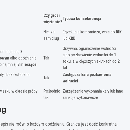
Czy grozi
Typowa konsekwencja
więzienie?
Nie, za
Egzekucja komornicza, wpis do
BIK
sam dług
lub
KRD
Grzywna, ograniczenie wolności
 co najmniej
3
albo pozbawienie wolności do
1
sowym
albo opóźnienie
Tak
roku
, a w cięższych skutkach do
2
o najmniej
3 miesiące
lat
aty i bezskuteczna
Zastępcza kara pozbawienia
Tak
wolności
iązku w okresie próby
Pośrednio
Zarządzenie wykonania kary lub inne
tak
sankcje wykonawcze
ug
zepis nie mówi o każdym opóźnieniu. Granica jest dość konkretna: