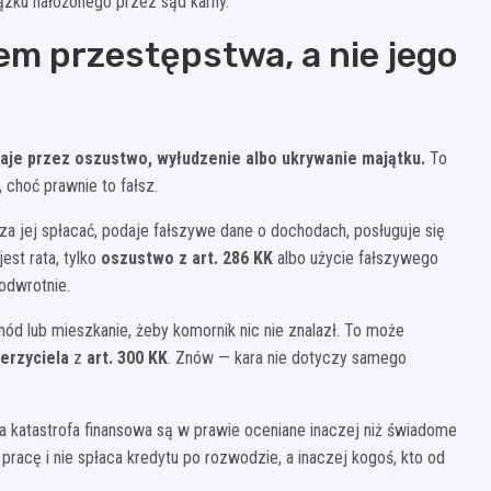
ązku nałożonego przez sąd karny.
iem przestępstwa, a nie jego
taje przez oszustwo, wyłudzenie albo ukrywanie majątku.
To
 choć prawnie to fałsz.
za jej spłacać, podaje fałszywe dane o dochodach, posługuje się
st rata, tylko
oszustwo z art. 286 KK
albo użycie fałszywego
 odwrotnie.
ód lub mieszkanie, żeby komornik nic nie znalazł. To może
erzyciela
z
art. 300 KK
. Znów — kara nie dotyczy samego
a katastrofa finansowa są w prawie oceniane inaczej niż świadome
a pracę i nie spłaca kredytu po rozwodzie, a inaczej kogoś, kto od