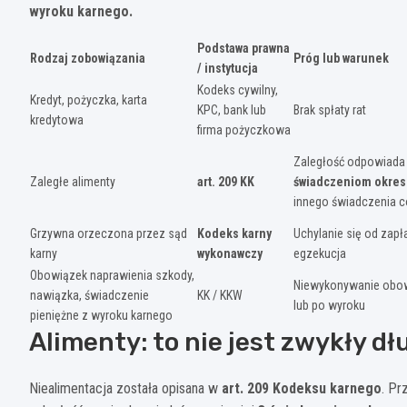
wyroku karnego.
Podstawa prawna
Rodzaj zobowiązania
Próg lub warunek
/ instytucja
Kodeks cywilny,
Kredyt, pożyczka, karta
KPC, bank lub
Brak spłaty rat
kredytowa
firma pożyczkowa
Zaległość odpowiada
Zaległe alimenty
art. 209 KK
świadczeniom okre
innego świadczenia c
Grzywna orzeczona przez sąd
Kodeks karny
Uchylanie się od zapł
karny
wykonawczy
egzekucja
Obowiązek naprawienia szkody,
Niewykonywanie obow
nawiązka, świadczenie
KK / KKW
lub po wyroku
pieniężne z wyroku karnego
Alimenty: to nie jest zwykły dł
Niealimentacja została opisana w
art. 209 Kodeksu karnego
. Pr