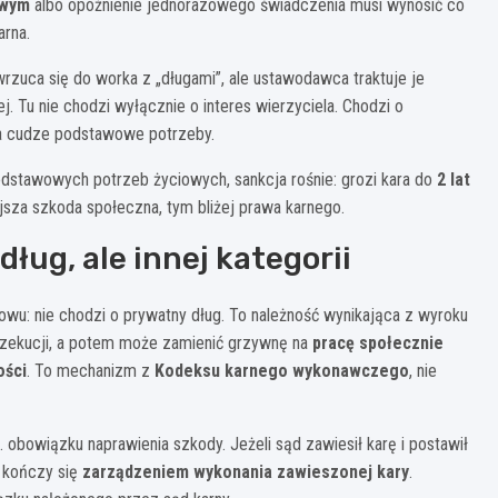
owym
albo opóźnienie jednorazowego świadczenia musi wynosić co
arna.
rzuca się do worka z „długami”, ale ustawodawca traktuje je
j. Tu nie chodzi wyłącznie o interes wierzyciela. Chodzi o
na cudze podstawowe potrzeby.
odstawowych potrzeb życiowych, sankcja rośnie: grozi kara do
2 lat
jsza szkoda społeczna, tym bliżej prawa karnego.
ług, ale innej kategorii
wu: nie chodzi o prywatny dług. To należność wynikająca z wyroku
egzekucji, a potem może zamienić grzywnę na
pracę społecznie
ości
. To mechanizm z
Kodeksu karnego wykonawczego
, nie
obowiązku naprawienia szkody. Jeżeli sąd zawiesił karę i postawił
e kończy się
zarządzeniem wykonania zawieszonej kary
.