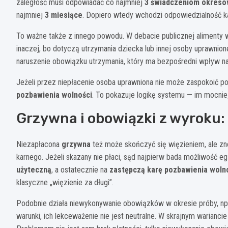
zaległość musi odpowiadać co najmniej
3 świadczeniom okres
najmniej
3 miesiące
. Dopiero wtedy wchodzi odpowiedzialność k
To ważne także z innego powodu. W debacie publicznej alimenty w
inaczej, bo dotyczą utrzymania dziecka lub innej osoby uprawnione
naruszenie obowiązku utrzymania, który ma bezpośredni wpływ 
Jeżeli przez niepłacenie osoba uprawniona nie może zaspokoić p
pozbawienia wolności
. To pokazuje logikę systemu — im mocnie
Grzywna i obowiązki z wyroku: d
Niezapłacona
grzywna
też może skończyć się więzieniem, ale zno
karnego. Jeżeli skazany nie płaci, sąd najpierw bada możliwość 
użyteczną
, a ostatecznie na
zastępczą karę pozbawienia woln
klasyczne „więzienie za długi”.
Podobnie działa niewykonywanie obowiązków w okresie próby, np. 
warunki, ich lekceważenie nie jest neutralne. W skrajnym warianci