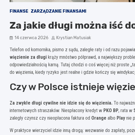
FINANSE
ZARZĄDZANIE FINANSAMI
Za jakie długi można iść d
14 czerwca 2026
Krystian Matusiak
Telefon od komornika, pismo z sądu, zaległe raty i od razu pojawia
więzienie za długi
krąży mnóstwo półprawd, a największy problem
odpowiedzialnością karną. Tutaj chodzi o coś więcej niż proste „tak
do więzienia, kiedy ryzyko jest realne i gdzie kończy się windykac
Czy w Polsce istnieje więzie
Za zwykłe długi cywilne nie idzie się do więzienia.
To najważni
internetowych straszaków. Niespłacony kredyt w
PKO BP
, rata w
zaległy czynsz czy nieopłacona faktura od
Orange
albo
Play
nie 
W praktyce wierzyciel idzie inną drogą: wezwanie do zapłaty, poz