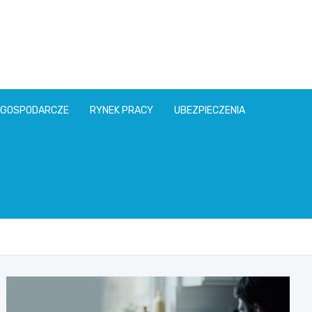
l
 GOSPODARCZE
RYNEK PRACY
UBEZPIECZENIA