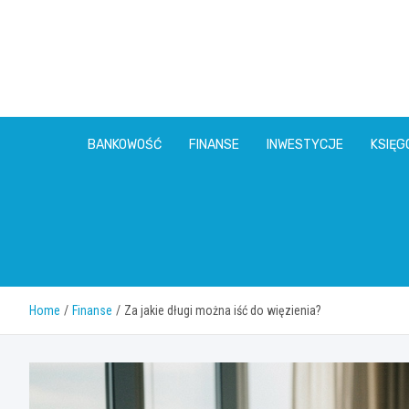
Skip
to
content
BANKOWOŚĆ
FINANSE
INWESTYCJE
KSIĘ
Home
Finanse
Za jakie długi można iść do więzienia?