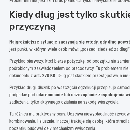
Problemem nie jest sam brak płatności, tylko niewykonanie obowi
Kiedy dług jest tylko skutk
przyczyną
Najgroźniejsze sytuacje zaczynają się wtedy, gdy dług pows
jest punkt, w którym wiele osób mówi: „poszedł siedzieć za długi”,
Przykład pierwszy: ktoś bierze pożyczkę, od początku nie zamier
podrobionym zaświadczeniem od pracodawcy. Tu problemem nie je
dokumentu z
art. 270 KK
. Dług jest skutkiem przestępstwa, a nie
Przykład drugi: dłużnik po wszczęciu egzekucji przepisuje samoch
podpadać pod
udaremnianie lub uszczuplanie zaspokojenia wi
zadłużenia, tylko aktywnego działania na szkodę wierzyciela.
Ta różnica ma praktyczny sens. Uczciwa niewypłacalność i życiow
kombinowanie. I słusznie. Inaczej traktuje się osobę, która stracił
początku budował cały mechanizm wyłudzenia.