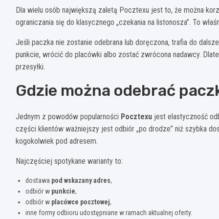
Dla wielu osób największą zaletą Pocztexu jest to, że można korz
ograniczania się do klasycznego „czekania na listonosza”. To wła
Jeśli paczka nie zostanie odebrana lub doręczona, trafia do dals
punkcie, wrócić do placówki albo zostać zwrócona nadawcy. Dla
przesyłki.
Gdzie można odebrać paczkę
Jednym z powodów popularności
Pocztexu
jest elastyczność odb
części klientów ważniejszy jest odbiór „po drodze” niż szybka do
kogokolwiek pod adresem.
Najczęściej spotykane warianty to:
dostawa
pod wskazany adres
,
odbiór w
punkcie
,
odbiór w
placówce pocztowej
,
inne formy odbioru udostępniane w ramach aktualnej oferty.