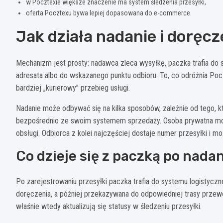
w Pocztexie większe znaczenie ma system śledzenia przesyłki,
oferta Pocztexu bywa lepiej dopasowana do e-commerce.
Jak działa nadanie i doręcz
Mechanizm jest prosty: nadawca zleca wysyłkę, paczka trafia do 
adresata albo do wskazanego punktu odbioru. To, co odróżnia Pocz
bardziej „kurierowy” przebieg usługi.
Nadanie może odbywać się na kilka sposobów, zależnie od tego, k
bezpośrednio ze swoim systemem sprzedaży. Osoba prywatna może
obsługi. Odbiorca z kolei najczęściej dostaje numer przesyłki i mo
Co dzieje się z paczką po nada
Po zarejestrowaniu przesyłki paczka trafia do systemu logistycz
doręczenia, a później przekazywana do odpowiedniej trasy przewo
właśnie wtedy aktualizują się statusy w śledzeniu przesyłki.