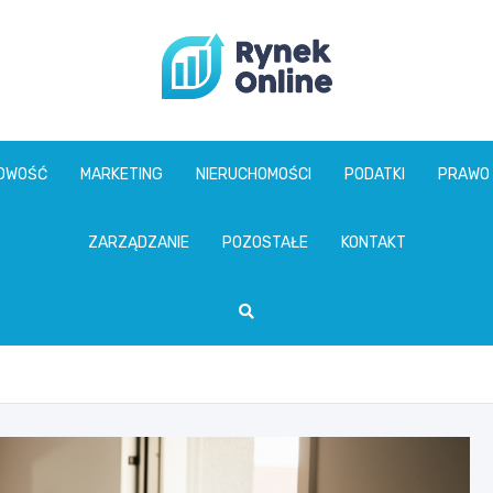
www.rynekonline.p
GOWOŚĆ
MARKETING
NIERUCHOMOŚCI
PODATKI
PRAWO
ZARZĄDZANIE
POZOSTAŁE
KONTAKT