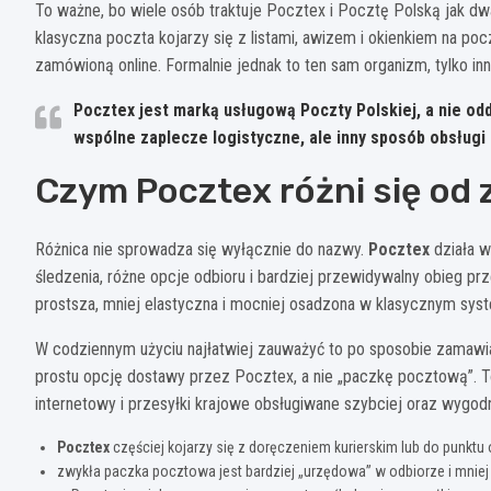
To ważne, bo wiele osób traktuje Pocztex i Pocztę Polską jak dwa
klasyczna poczta kojarzy się z listami, awizem i okienkiem na po
zamówioną online. Formalnie jednak to ten sam organizm, tylko in
Pocztex jest marką usługową Poczty Polskiej
, a nie od
wspólne zaplecze logistyczne, ale inny sposób obsługi 
Czym Pocztex różni się od 
Różnica nie sprowadza się wyłącznie do nazwy.
Pocztex
działa w
śledzenia, różne opcje odbioru i bardziej przewidywalny obieg pr
prostsza, mniej elastyczna i mocniej osadzona w klasycznym sy
W codziennym użyciu najłatwiej zauważyć to po sposobie zamawian
prostu opcję dostawy przez Pocztex, a nie „paczkę pocztową”. T
internetowy i przesyłki krajowe obsługiwane szybciej oraz wygodn
Pocztex
częściej kojarzy się z doręczeniem kurierskim lub do punktu 
zwykła paczka pocztowa jest bardziej „urzędowa” w odbiorze i mniej