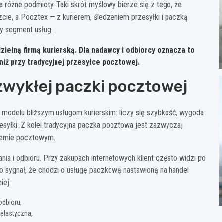
 różne podmioty. Taki skrót myślowy bierze się z tego, że
czcie, a Pocztex — z kurierem, śledzeniem przesyłki i paczką
ny segment usług.
dzielną firmą kurierską. Dla nadawcy i odbiorcy oznacza to
niż przy tradycyjnej przesyłce pocztowej.
zwykłej paczki pocztowej
 modelu bliższym usługom kurierskim: liczy się szybkość, wygoda
zesyłki. Z kolei tradycyjna paczka pocztowa jest zazwyczaj
stemie pocztowym.
ia i odbioru. Przy zakupach internetowych klient często widzi po
o sygnał, że chodzi o usługę paczkową nastawioną na handel
iej.
odbioru,
 elastyczna,