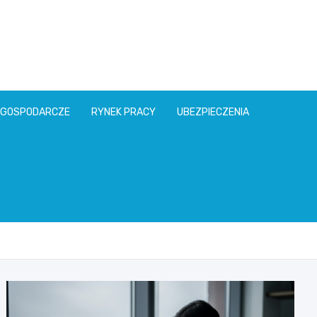
l
 GOSPODARCZE
RYNEK PRACY
UBEZPIECZENIA