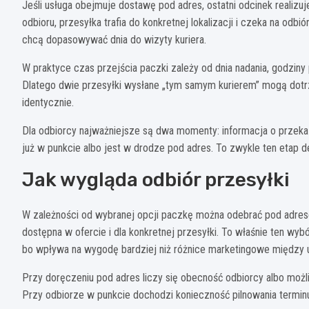
Jeśli usługa obejmuje dostawę pod adres, ostatni odcinek realizuj
odbioru, przesyłka trafia do konkretnej lokalizacji i czeka na odbi
chcą dopasowywać dnia do wizyty kuriera.
W praktyce czas przejścia paczki zależy od dnia nadania, godziny p
Dlatego dwie przesyłki wysłane „tym samym kurierem” mogą dotr
identycznie.
Dla odbiorcy najważniejsze są dwa momenty: informacja o przeka
już w punkcie albo jest w drodze pod adres. To zwykle ten etap d
Jak wygląda odbiór przesyłki
W zależności od wybranej opcji paczkę można odebrać pod adrese
dostępna w ofercie i dla konkretnej przesyłki. To właśnie ten w
bo wpływa na wygodę bardziej niż różnice marketingowe między 
Przy doręczeniu pod adres liczy się obecność odbiorcy albo możl
Przy odbiorze w punkcie dochodzi konieczność pilnowania terminu