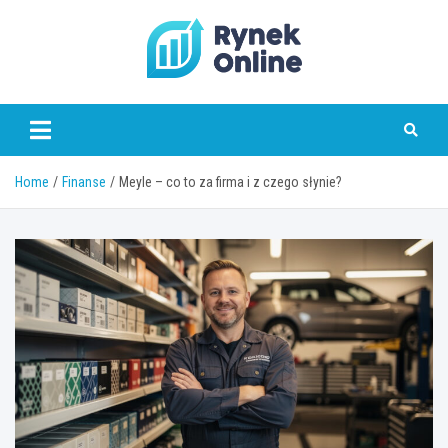
Skip
to
content
www.rynekonline.pl
Home
Finanse
Meyle – co to za firma i z czego słynie?