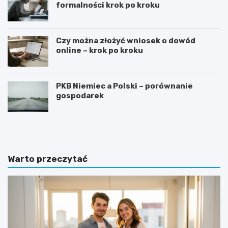
formalności krok po kroku
Czy można złożyć wniosek o dowód
online – krok po kroku
PKB Niemiec a Polski – porównanie
gospodarek
G
J
o
a
t
k
o
n
w
a
Warto przeczytać
y
p
w
i
z
s
ó
a
r
ć
o
z
f
a
e
p