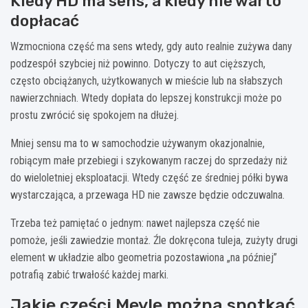
Kiedy HD ma sens, a kiedy nie warto
dopłacać
Wzmocniona część ma sens wtedy, gdy auto realnie zużywa dany
podzespół szybciej niż powinno. Dotyczy to aut cięższych,
często obciążanych, użytkowanych w mieście lub na słabszych
nawierzchniach. Wtedy dopłata do lepszej konstrukcji może po
prostu zwrócić się spokojem na dłużej.
Mniej sensu ma to w samochodzie używanym okazjonalnie,
robiącym małe przebiegi i szykowanym raczej do sprzedaży niż
do wieloletniej eksploatacji. Wtedy część ze średniej półki bywa
wystarczająca, a przewaga HD nie zawsze będzie odczuwalna.
Trzeba też pamiętać o jednym: nawet najlepsza część nie
pomoże, jeśli zawiedzie montaż. Źle dokręcona tuleja, zużyty drugi
element w układzie albo geometria pozostawiona „na później”
potrafią zabić trwałość każdej marki.
Jakie części Meyle można spotkać