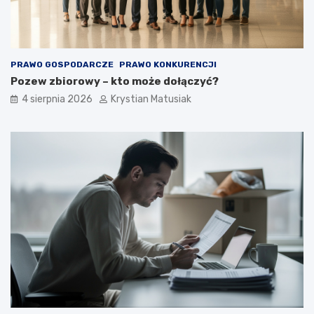
n
k
i
u
e
p
o
PRAWO GOSPODARCZE
PRAWO KONKURENCJI
z
Pozew zbiorowy – kto może dołączyć?
y
s
4 sierpnia 2026
Krystian Matusiak
k
i
w
a
ć
k
l
i
e
n
t
ó
w
?