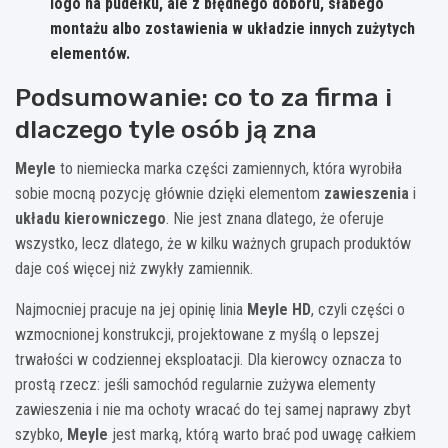
logo na pudełku, ale z błędnego doboru, słabego
montażu albo zostawienia w układzie innych zużytych
elementów.
Podsumowanie: co to za firma i
dlaczego tyle osób ją zna
Meyle
to niemiecka marka części zamiennych, która wyrobiła
sobie mocną pozycję głównie dzięki elementom
zawieszenia
i
układu kierowniczego
. Nie jest znana dlatego, że oferuje
wszystko, lecz dlatego, że w kilku ważnych grupach produktów
daje coś więcej niż zwykły zamiennik.
Najmocniej pracuje na jej opinię linia
Meyle HD
, czyli części o
wzmocnionej konstrukcji, projektowane z myślą o lepszej
trwałości w codziennej eksploatacji. Dla kierowcy oznacza to
prostą rzecz: jeśli samochód regularnie zużywa elementy
zawieszenia i nie ma ochoty wracać do tej samej naprawy zbyt
szybko,
Meyle
jest marką, którą warto brać pod uwagę całkiem