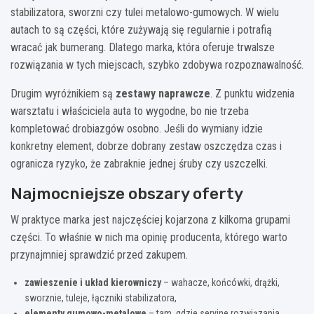
stabilizatora, sworzni czy tulei metalowo-gumowych. W wielu
autach to są części, które zużywają się regularnie i potrafią
wracać jak bumerang. Dlatego marka, która oferuje trwalsze
rozwiązania w tych miejscach, szybko zdobywa rozpoznawalność.
Drugim wyróżnikiem są
zestawy naprawcze
. Z punktu widzenia
warsztatu i właściciela auta to wygodne, bo nie trzeba
kompletować drobiazgów osobno. Jeśli do wymiany idzie
konkretny element, dobrze dobrany zestaw oszczędza czas i
ogranicza ryzyko, że zabraknie jednej śruby czy uszczelki.
Najmocniejsze obszary oferty
W praktyce marka jest najczęściej kojarzona z kilkoma grupami
części. To właśnie w nich ma opinię producenta, którego warto
przynajmniej sprawdzić przed zakupem.
zawieszenie i układ kierowniczy
– wahacze, końcówki, drążki,
sworznie, tuleje, łączniki stabilizatora,
elementy gumowo-metalowe
– tam, gdzie seryjne rozwiązania