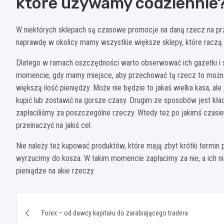
które używamy codziennie
W niektórych sklepach są czasowe promocje na daną rzecz na pr
naprawdę w okolicy mamy wszystkie większe sklepy, które raczą 
Dlatego w ramach oszczędności warto obserwować ich gazetki i s
momencie, gdy mamy miejsce, aby przechować tą rzecz to można 
większą ilość pieniędzy. Może nie będzie to jakaś wielka kasa, al
kupić lub zostawić na gorsze czasy. Drugim ze sposobów jest kład
zapłaciliśmy za poszczególne rzeczy. Wtedy też po jakimś czasi
przeinaczyć na jakiś cel.
Nie należy też kupować produktów, które mają zbyt krótki termin p
wyrzucimy do kosza. W takim momencie zapłacimy za nie, a ich 
pieniądze na akie rzeczy.
Nawigacja
Forex – od dawcy kapitału do zarabiającego tradera
wpisu