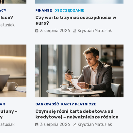
ACY
FINANSE
OSZCZĘDZANIE
olsce?
Czy warto trzymać oszczędności w
euro?
Matusiak
3 sierpnia 2026
Krystian Matusiak
AMI
BANKOWOŚĆ
KARTY PŁATNICZE
aufany –
Czym się różni karta debetowa od
by
kredytowej – najważniejsze różnice
Matusiak
3 sierpnia 2026
Krystian Matusiak