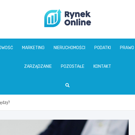
www.rynekonline.p
GOWOŚĆ
MARKETING
NIERUCHOMOŚCI
PODATKI
PRAWO
ZARZĄDZANIE
POZOSTAŁE
KONTAKT
iędzy?