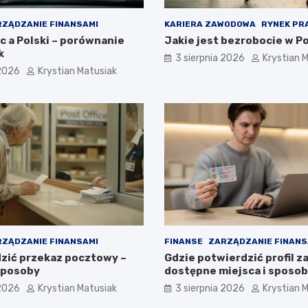
ZĄDZANIE FINANSAMI
KARIERA ZAWODOWA
RYNEK PR
c a Polski – porównanie
Jakie jest bezrobocie w P
k
3 sierpnia 2026
Krystian 
 2026
Krystian Matusiak
ZĄDZANIE FINANSAMI
FINANSE
ZARZĄDZANIE FINANS
zić przekaz pocztowy –
Gdzie potwierdzić profil z
sposoby
dostępne miejsca i sposo
 2026
Krystian Matusiak
3 sierpnia 2026
Krystian 