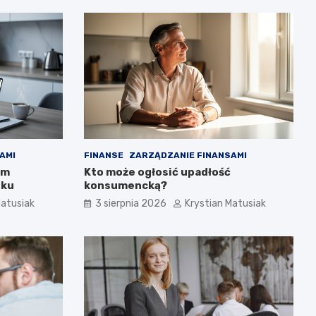
AMI
FINANSE
ZARZĄDZANIE FINANSAMI
em
Kto może ogłosić upadłość
oku
konsumencką?
Matusiak
3 sierpnia 2026
Krystian Matusiak