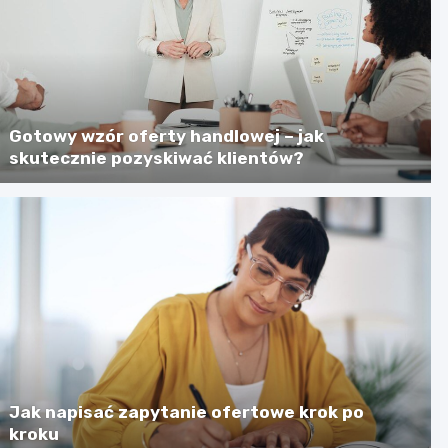
Gotowy wzór oferty handlowej – jak
skutecznie pozyskiwać klientów?
Jak napisać zapytanie ofertowe krok po
kroku