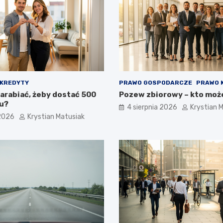
KREDYTY
PRAWO GOSPODARCZE
PRAWO 
zarabiać, żeby dostać 500
Pozew zbiorowy – kto moż
tu?
4 sierpnia 2026
Krystian 
 2026
Krystian Matusiak