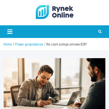
Skip
to
content
www.rynekonline.pl
Home
Prawo gospodarcze
Na czym polega umowa B2B?