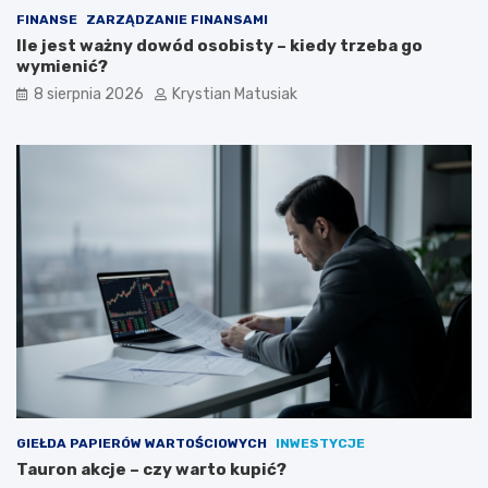
o
FINANSE
ZARZĄDZANIE FINANSAMI
z
Ile jest ważny dowód osobisty – kiedy trzeba go
y
wymienić?
s
k
8 sierpnia 2026
Krystian Matusiak
i
w
a
ć
k
l
i
e
n
t
ó
w
?
GIEŁDA PAPIERÓW WARTOŚCIOWYCH
INWESTYCJE
Tauron akcje – czy warto kupić?