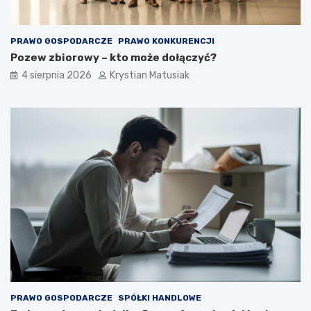
e
p
o
PRAWO GOSPODARCZE
PRAWO KONKURENCJI
z
Pozew zbiorowy – kto może dołączyć?
y
s
4 sierpnia 2026
Krystian Matusiak
k
i
w
a
ć
k
l
i
e
n
t
ó
w
?
PRAWO GOSPODARCZE
SPÓŁKI HANDLOWE