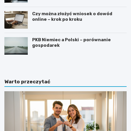
Czy można złożyć wniosek o dowód
online – krok po kroku
PKB Niemiec a Polski – porównanie
gospodarek
G
J
o
a
t
k
o
n
w
a
Warto przeczytać
y
p
w
i
z
s
ó
a
r
ć
o
z
f
a
e
p
r
y