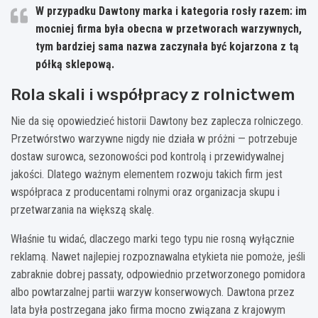
W przypadku Dawtony marka i kategoria rosły razem:
im
mocniej firma była obecna w przetworach warzywnych,
tym bardziej sama nazwa zaczynała być kojarzona z tą
półką sklepową.
Rola skali i współpracy z rolnictwem
Nie da się opowiedzieć historii Dawtony bez zaplecza rolniczego.
Przetwórstwo warzywne nigdy nie działa w próżni — potrzebuje
dostaw surowca, sezonowości pod kontrolą i przewidywalnej
jakości. Dlatego ważnym elementem rozwoju takich firm jest
współpraca z producentami rolnymi oraz organizacja skupu i
przetwarzania na większą skalę.
Właśnie tu widać, dlaczego marki tego typu nie rosną wyłącznie
reklamą. Nawet najlepiej rozpoznawalna etykieta nie pomoże, jeśli
zabraknie dobrej passaty, odpowiednio przetworzonego pomidora
albo powtarzalnej partii warzyw konserwowych. Dawtona przez
lata była postrzegana jako firma mocno związana z krajowym