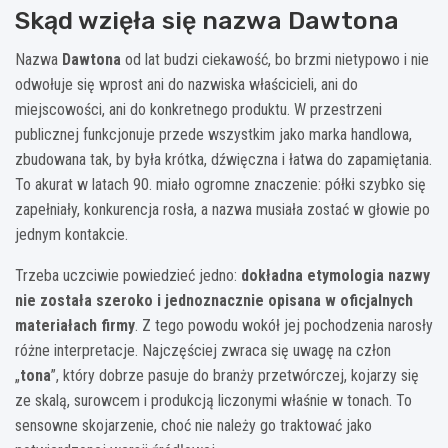
Skąd wzięła się nazwa Dawtona
Nazwa
Dawtona
od lat budzi ciekawość, bo brzmi nietypowo i nie
odwołuje się wprost ani do nazwiska właścicieli, ani do
miejscowości, ani do konkretnego produktu. W przestrzeni
publicznej funkcjonuje przede wszystkim jako marka handlowa,
zbudowana tak, by była krótka, dźwięczna i łatwa do zapamiętania.
To akurat w latach 90. miało ogromne znaczenie: półki szybko się
zapełniały, konkurencja rosła, a nazwa musiała zostać w głowie po
jednym kontakcie.
Trzeba uczciwie powiedzieć jedno:
dokładna etymologia nazwy
nie została szeroko i jednoznacznie opisana w oficjalnych
materiałach firmy
. Z tego powodu wokół jej pochodzenia narosły
różne interpretacje. Najczęściej zwraca się uwagę na człon
„
tona
”, który dobrze pasuje do branży przetwórczej, kojarzy się
ze skalą, surowcem i produkcją liczonymi właśnie w tonach. To
sensowne skojarzenie, choć nie należy go traktować jako