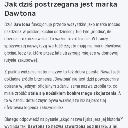
Jak dziś postrzegana jest marka
Dawtona
Dziś
Dawtona
funkcjonuje przede wszystkim jako marka mocno
osadzona w polskiej kuchni codziennej. Nie tyle „modna”, ile
obecna i rozpoznawalna. To ważne rozróżnienie. W branży
spożywczej największą wartość często mają nie marki chwilowo
głośne, lecz te, które przez lata utrzymują miejsce w domowej
rutynie zakupowej.
Z punktu widzenia historii nazwy to też dobra puenta. Nawet jeśli
dokładne źródło brzmienia „Dawtona” nie jest dziś powszechnie
opisane w jednym oficjalnym zdaniu, sama nazwa zrobiła to, co
miała zrobić:
stała się nośnikiem konkretnego skojarzenia
. A
to w handlu detalicznym bywa ważniejsze niż najbardziej
efektowna legenda założycielska.
Dlatego odpowiedź na pytanie „skąd nazwa i jaka jest jej historia?”
wygląda tak:
Dawtona to nazwa stworzona pod markę, a jej