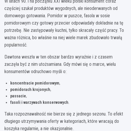
W latach 90. i na początku XXI wieku polski konsument coraz
częściej szukał produktów wygodnych, ale nieoderwanych od
domowego gotowania. Pomidor w puszce, fasola w sosie
pomidorowym czy gotowy przecier odpowiadały dokładnie na tę
potrzebę. Nie zastępowały kuchni, tylko skracały część pracy. To
ważna różnica, bo właśnie na niej wiele marek zbudowało trwałą
popularność.
Dawtona weszła w ten obszar bardzo wyraźnie i z czasem
zaczęła być z nim utożsamiana. Gdy mówi się o marce, wielu
konsumentów odruchowo myśli o:
koncentracie pomidorowym
,
pomidorach krojonych
,
passacie
,
fasoli i warzywach konserwowych
.
Taka rozpoznawalność nie bierze się z jednego sezonu. To efekt
długiego utrzymywania oferty w kategoriach, które wracają do
koszyka regularnie, a nie okazjonalnie.