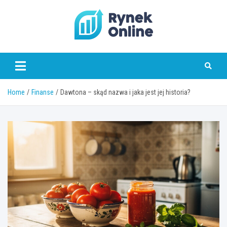
Skip
to
content
www.rynekonline.pl
Home
Finanse
Dawtona – skąd nazwa i jaka jest jej historia?