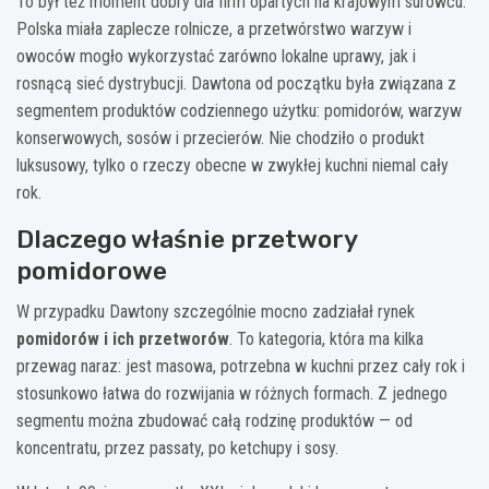
To był też moment dobry dla firm opartych na krajowym surowcu.
Polska miała zaplecze rolnicze, a przetwórstwo warzyw i
owoców mogło wykorzystać zarówno lokalne uprawy, jak i
rosnącą sieć dystrybucji. Dawtona od początku była związana z
segmentem produktów codziennego użytku: pomidorów, warzyw
konserwowych, sosów i przecierów. Nie chodziło o produkt
luksusowy, tylko o rzeczy obecne w zwykłej kuchni niemal cały
rok.
Dlaczego właśnie przetwory
pomidorowe
W przypadku Dawtony szczególnie mocno zadziałał rynek
pomidorów i ich przetworów
. To kategoria, która ma kilka
przewag naraz: jest masowa, potrzebna w kuchni przez cały rok i
stosunkowo łatwa do rozwijania w różnych formach. Z jednego
segmentu można zbudować całą rodzinę produktów — od
koncentratu, przez passaty, po ketchupy i sosy.