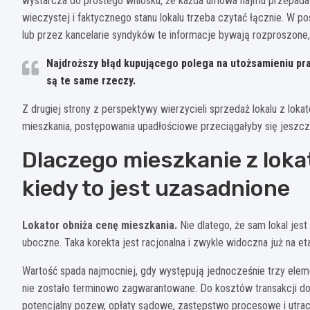
wystarcza do prostego wniosku, że każda umowa najmu przepada. 
wieczystej i faktycznego stanu lokalu trzeba czytać łącznie. W 
lub przez kancelarie syndyków te informacje bywają rozproszone, 
Najdroższy błąd kupującego polega na utożsamieniu pr
są te same rzeczy.
Z drugiej strony z perspektywy wierzycieli sprzedaż lokalu z lok
mieszkania, postępowania upadłościowe przeciągałyby się jeszcze
Dlaczego mieszkanie z lokat
kiedy to jest uzasadnione
Lokator obniża cenę mieszkania.
Nie dlatego, że sam lokal jest
uboczne. Taka korekta jest racjonalna i zwykle widoczna już na e
Wartość spada najmocniej, gdy występują jednocześnie trzy elemen
nie zostało terminowo zagwarantowane. Do kosztów transakcji do
potencjalny pozew, opłaty sądowe, zastępstwo procesowe i utrac