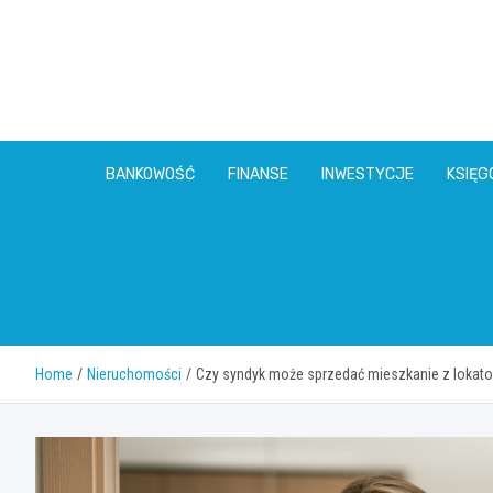
Skip
to
content
BANKOWOŚĆ
FINANSE
INWESTYCJE
KSIĘ
Home
Nieruchomości
Czy syndyk może sprzedać mieszkanie z lokat