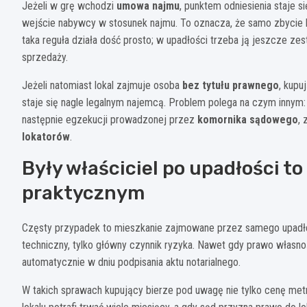
Jeżeli w grę wchodzi
umowa najmu
, punktem odniesienia staje 
wejście nabywcy w stosunek najmu. To oznacza, że samo zbycie 
taka reguła działa dość prosto; w upadłości trzeba ją jeszcze ze
sprzedaży.
Jeżeli natomiast lokal zajmuje osoba
bez tytułu prawnego
, kupu
staje się nagle legalnym najemcą. Problem polega na czym innym:
następnie egzekucji prowadzonej przez
komornika sądowego
,
lokatorów
.
Były właściciel po upadłości to
praktycznym
Częsty przypadek to mieszkanie zajmowane przez samego upadłego 
techniczny, tylko główny czynnik ryzyka. Nawet gdy prawo własnoś
automatycznie w dniu podpisania aktu notarialnego.
W takich sprawach kupujący bierze pod uwagę nie tylko cenę met