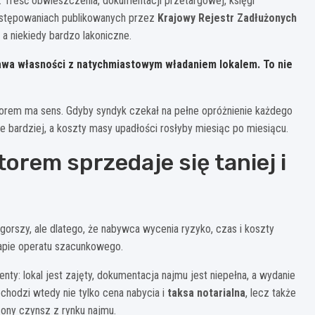
Treść obwieszczenia, dokumentacji przetargowej, księgi
postępowaniach publikowanych przez
Krajowy Rejestr Zadłużonych
a niekiedy bardzo lakoniczne.
awa własności z natychmiastowym władaniem lokalem. To nie
atorem ma sens. Gdyby syndyk czekał na pełne opróżnienie każdego
 bardziej, a koszty masy upadłości rosłyby miesiąc po miesiącu.
orem sprzedaje się taniej i
 gorszy, ale dlatego, że nabywca wycenia ryzyko, czas i koszty
tapie operatu szacunkowego.
ty: lokal jest zajęty, dokumentacja najmu jest niepełna, a wydanie
chodzi wtedy nie tylko cena nabycia i
taksa notarialna
, lecz także
ony czynsz z rynku najmu.