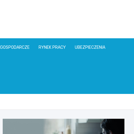
l
 GOSPODARCZE
RYNEK PRACY
UBEZPIECZENIA