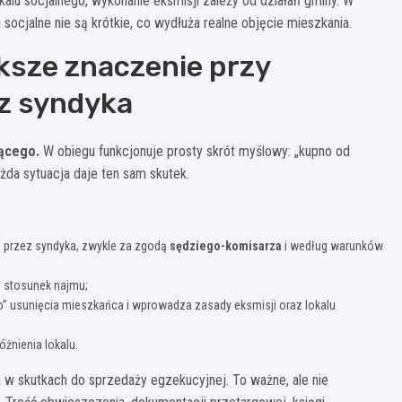
okalu socjalnego, wykonanie eksmisji zależy od działań gminy. W
i socjalne nie są krótkie, co wydłuża realne objęcie mieszkania.
ksze znaczenie przy
z syndyka
ącego.
W obiegu funkcjonuje prosty skrót myślowy: „kupno od
ażda sytuacja daje ten sam skutek.
i przez syndyka, zwykle za zgodą
sędziego-komisarza
i według warunków
a stosunek najmu;
” usunięcia mieszkańca i wprowadza zasady eksmisji oraz lokalu
żnienia lokalu.
 w skutkach do sprzedaży egzekucyjnej. To ważne, ale nie