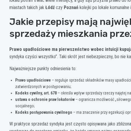
lokalu potrafi trwać wiele miesięcy, a gdy sąd przyzna prawo do l
miastach takich jak
Łódź
czy
Poznań
kolejki po lokale komunalne 
Jakie przepisy mają najwię
sprzedaży mieszkania prze
Prawo upadłościowe ma pierwszeństwo wobec intuicji kupuj
syndyka czyści wszystko”. Taki skrót jest niebezpieczny, bo nie k
Najważniejsze punkty odniesienia to:
Prawo upadłościowe
– reguluje sprzedaż składników masy upadłośc
zatwierdzonych w postępowaniu;
Kodeks cywilny, art. 678
– określa wpływ sprzedaży rzeczy najętej n
ustawa o ochronie praw lokatorów
– ogranicza możliwość „siłowego
socjalnego;
Kodeks postępowania cywilnego
– ma znaczenie przy egzekucji opró
W praktyce sprzedaż syndyka jest często opisywana jako zbliżona