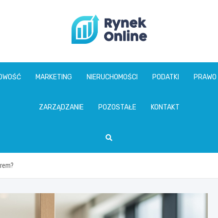
www.rynekonline.p
GOWOŚĆ
MARKETING
NIERUCHOMOŚCI
PODATKI
PRAWO
ZARZĄDZANIE
POZOSTAŁE
KONTAKT
orem?