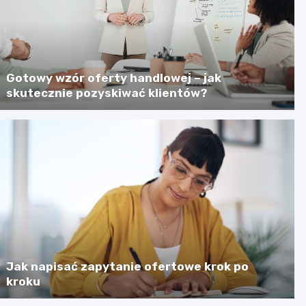
Gotowy wzór oferty handlowej – jak
skutecznie pozyskiwać klientów?
Jak napisać zapytanie ofertowe krok po
kroku