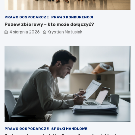
e
p
o
PRAWO GOSPODARCZE
PRAWO KONKURENCJI
z
Pozew zbiorowy – kto może dołączyć?
y
s
4 sierpnia 2026
Krystian Matusiak
k
i
w
a
ć
k
l
i
e
n
t
ó
w
?
PRAWO GOSPODARCZE
SPÓŁKI HANDLOWE