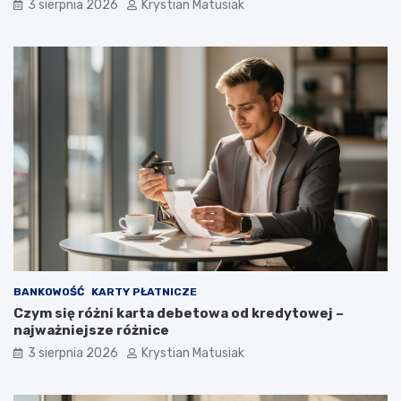
3 sierpnia 2026
Krystian Matusiak
BANKOWOŚĆ
KARTY PŁATNICZE
Czym się różni karta debetowa od kredytowej –
najważniejsze różnice
3 sierpnia 2026
Krystian Matusiak