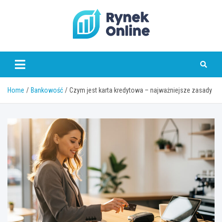
Skip
to
content
www.rynekonline.pl
Home
Bankowość
Czym jest karta kredytowa – najważniejsze zasady