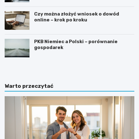
Czy można złożyć wniosek o dowód
online – krok po kroku
PKB Niemiec a Polski – porównanie
gospodarek
G
J
o
a
t
k
o
n
w
a
Warto przeczytać
y
p
w
i
z
s
ó
a
r
ć
o
z
f
a
e
p
r
y
t
t