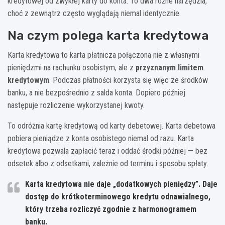
kredytowej od zwykłej karty do konta. To dwa różne narzędzia,
choć z zewnątrz często wyglądają niemal identycznie.
Na czym polega karta kredytowa
Karta kredytowa to karta płatnicza połączona nie z własnymi
pieniędzmi na rachunku osobistym, ale z
przyznanym limitem
kredytowym
. Podczas płatności korzysta się więc ze środków
banku, a nie bezpośrednio z salda konta. Dopiero później
następuje rozliczenie wykorzystanej kwoty.
To odróżnia kartę kredytową od karty debetowej. Karta debetowa
pobiera pieniądze z konta osobistego niemal od razu. Karta
kredytowa pozwala zapłacić teraz i oddać środki później — bez
odsetek albo z odsetkami, zależnie od terminu i sposobu spłaty.
Karta kredytowa nie daje „dodatkowych pieniędzy”.
Daje
dostęp do krótkoterminowego kredytu odnawialnego,
który trzeba rozliczyć zgodnie z harmonogramem
banku.