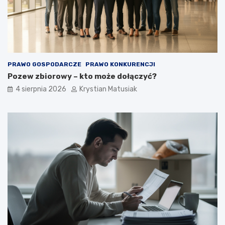
ó
w
?
PRAWO GOSPODARCZE
PRAWO KONKURENCJI
Pozew zbiorowy – kto może dołączyć?
4 sierpnia 2026
Krystian Matusiak