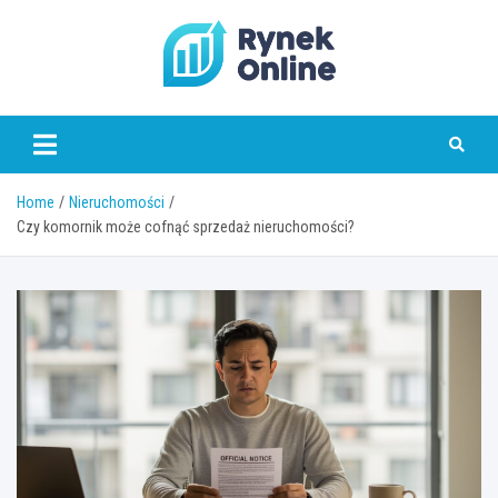
Skip
to
content
www.rynekonline.pl
Home
Nieruchomości
Czy komornik może cofnąć sprzedaż nieruchomości?