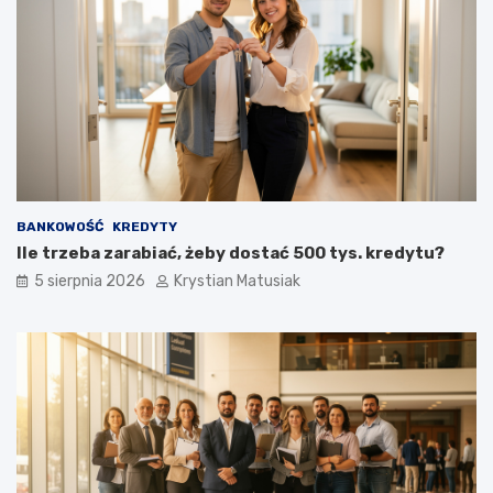
u
p
t
o
e
k
c
r
z
o
n
k
i
u
e
p
o
z
BANKOWOŚĆ
KREDYTY
y
Ile trzeba zarabiać, żeby dostać 500 tys. kredytu?
s
k
5 sierpnia 2026
Krystian Matusiak
i
w
a
ć
k
l
i
e
n
t