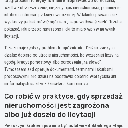
Drugi problem to
błędy formalne
: nieprawidłowe doręczenia,
wadliwe obwieszczenie, niejasny opis nieruchomości, pominięcie
istotnych informacji z księgi wieczystej. W takich sprawach nie
wystarczy jednak mówić ogólnie o „nieprawidłowościach”. Trzeba
pokazać, jaki przepis naruszono i jaki to miało wpływ na wynik
licytacji.
Trzeci i najczęstszy problem to
spóźnienie
. Dłużnik zaczyna
działać dopiero po utracie nieruchomości, bo wcześniej liczy na
ugodę, kredyt pomostowy albo odroczenie „na słowo”.
Tymczasem sąd operuje dokumentami, terminami i skutkami
procesowymi. Nie działa na podstawie obietnic wierzyciela ani
nieformalnych ustaleń z kancelarią komorniczą.
Co robić w praktyce, gdy sprzedaż
nieruchomości jest zagrożona
albo już doszło do licytacji
Pierwszym krokiem powinno być ustalenie dokładnego etapu