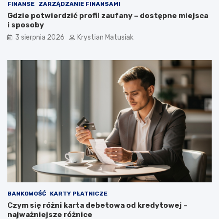
FINANSE
ZARZĄDZANIE FINANSAMI
Gdzie potwierdzić profil zaufany – dostępne miejsca
i sposoby
3 sierpnia 2026
Krystian Matusiak
BANKOWOŚĆ
KARTY PŁATNICZE
Czym się różni karta debetowa od kredytowej –
najważniejsze różnice