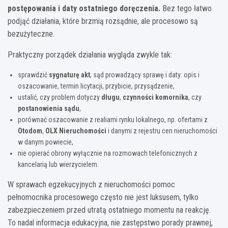
postępowania i daty ostatniego doręczenia.
Bez tego łatwo
podjąć działania, które brzmią rozsądnie, ale procesowo są
bezużyteczne.
Praktyczny porządek działania wygląda zwykle tak:
sprawdzić
sygnaturę akt
, sąd prowadzący sprawę i daty: opis i
oszacowanie, termin licytacji, przybicie, przysądzenie,
ustalić, czy problem dotyczy
długu
,
czynności komornika
, czy
postanowienia sądu
,
porównać oszacowanie z realiami rynku lokalnego, np. ofertami z
Otodom
,
OLX Nieruchomości
i danymi z rejestru cen nieruchomości
w danym powiecie,
nie opierać obrony wyłącznie na rozmowach telefonicznych z
kancelarią lub wierzycielem.
W sprawach egzekucyjnych z nieruchomości pomoc
pełnomocnika procesowego często nie jest luksusem, tylko
zabezpieczeniem przed utratą ostatniego momentu na reakcję.
To nadal informacja edukacyjna, nie zastępstwo porady prawnej,