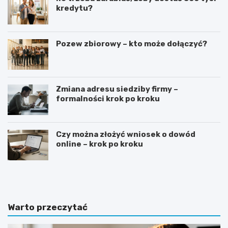
kredytu?
Pozew zbiorowy – kto może dołączyć?
Zmiana adresu siedziby firmy –
formalności krok po kroku
Czy można złożyć wniosek o dowód
online – krok po kroku
G
J
o
a
t
k
o
n
w
a
Warto przeczytać
y
p
w
i
z
s