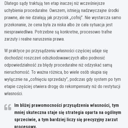
Dlatego sądy traktują ten etap inaczej niż wcześniejsze
uchybienia proceduralne. Owszem, istnieją nadzwyczajne środki
prawne, ale nie działają jak przycisk „cofnij”. Nie wystarcza samo
przekonanie, że cena była za niska albo że cała sytuacja jest
niesprawiedliwa. Potrzebne są konkretne, procesowo trafne
zarzuty i realne naruszenia prawa.
W praktyce po przysądzeniu własności częściej udaje się
dochodzić roszczeń odszkodowawczych albo podnosić
odpowiedzialność za błędy proceduralne niż odzyskać samą
nieruchomość. To ważna różnica, bo wiele osób skupia się
wyłącznie na „cofnięciu sprzedaży”, podczas gdy system po tym
etapie częściej otwiera drogę do rekompensaty niż do restytucji
własności.
Im bliżej prawomocności przysądzenia własności, tym
mniej skuteczna staje się strategia oparta na ogólnym
sprzeciwie, a tym bardziej liczy się precyzyjny zarzut
procesowy.