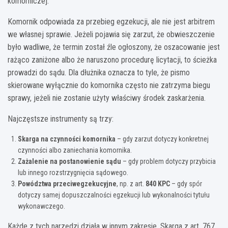
komorniczej.
Komornik odpowiada za przebieg egzekucji, ale nie jest arbitrem
we własnej sprawie. Jeżeli pojawia się zarzut, że obwieszczenie
było wadliwe, że termin został źle ogłoszony, że oszacowanie jest
rażąco zaniżone albo że naruszono procedurę licytacji, to ścieżka
prowadzi do sądu. Dla dłużnika oznacza to tyle, że pismo
skierowane wyłącznie do komornika często nie zatrzyma biegu
sprawy, jeżeli nie zostanie użyty właściwy środek zaskarżenia.
Najczęstsze instrumenty są trzy:
Skarga na czynności komornika
– gdy zarzut dotyczy konkretnej
czynności albo zaniechania komornika.
Zażalenie na postanowienie sądu
– gdy problem dotyczy przybicia
lub innego rozstrzygnięcia sądowego.
Powództwa przeciwegzekucyjne
, np. z art.
840 KPC
– gdy spór
dotyczy samej dopuszczalności egzekucji lub wykonalności tytułu
wykonawczego.
Każde z tych narzędzi działa w innym zakresie. Skarga z art. 767