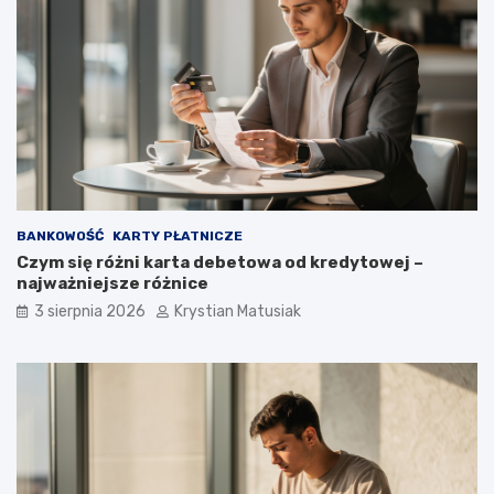
BANKOWOŚĆ
KARTY PŁATNICZE
Czym się różni karta debetowa od kredytowej –
najważniejsze różnice
3 sierpnia 2026
Krystian Matusiak