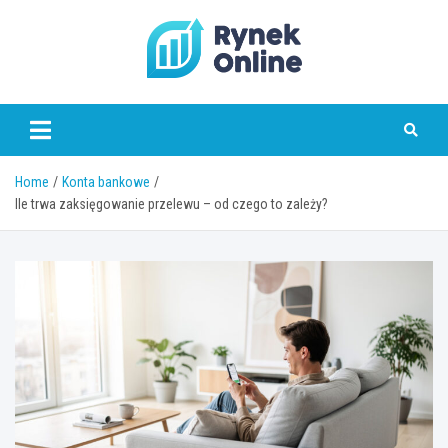
Skip
to
content
www.rynekonline.pl
Home
Konta bankowe
Ile trwa zaksięgowanie przelewu – od czego to zależy?