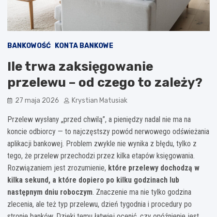
BANKOWOŚĆ
KONTA BANKOWE
Ile trwa zaksięgowanie
przelewu – od czego to zależy?
27 maja 2026
Krystian Matusiak
Przelew wysłany „przed chwilą”, a pieniędzy nadal nie ma na
koncie odbiorcy — to najczęstszy powód nerwowego odświeżania
aplikacji bankowej. Problem zwykle nie wynika z błędu, tylko z
tego, że przelew przechodzi przez kilka etapów księgowania.
Rozwiązaniem jest zrozumienie,
które przelewy dochodzą w
kilka sekund, a które dopiero po kilku godzinach lub
następnym dniu roboczym
. Znaczenie ma nie tylko godzina
zlecenia, ale też typ przelewu, dzień tygodnia i procedury po
stronie banków. Dzięki temu łatwiej ocenić, czy opóźnienie jest