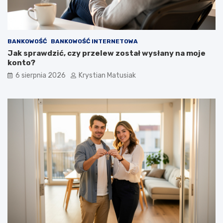
e
p
o
z
BANKOWOŚĆ
BANKOWOŚĆ INTERNETOWA
y
Jak sprawdzić, czy przelew został wysłany na moje
s
konto?
k
i
6 sierpnia 2026
Krystian Matusiak
w
a
ć
k
l
i
e
n
t
ó
w
?