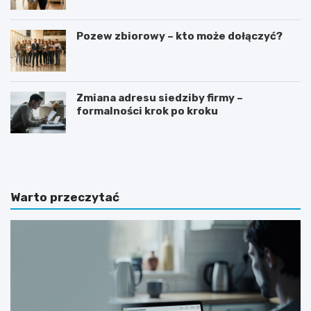
Pozew zbiorowy – kto może dołączyć?
Zmiana adresu siedziby firmy –
formalności krok po kroku
G
J
o
a
t
k
o
n
w
a
Warto przeczytać
y
p
w
i
z
s
ó
a
r
ć
o
z
f
a
e
p
r
y