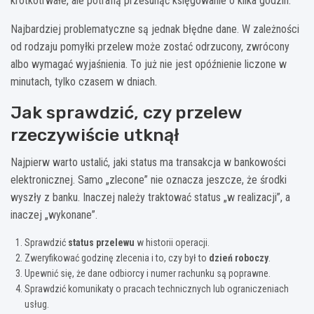
krótkotrwałe, ale potrafią przesunąć księgowanie o kilka godzin.
Najbardziej problematyczne są jednak błędne dane. W zależności
od rodzaju pomyłki przelew może zostać odrzucony, zwrócony
albo wymagać wyjaśnienia. To już nie jest opóźnienie liczone w
minutach, tylko czasem w dniach.
Jak sprawdzić, czy przelew
rzeczywiście utknął
Najpierw warto ustalić, jaki status ma transakcja w bankowości
elektronicznej. Samo „zlecone” nie oznacza jeszcze, że środki
wyszły z banku. Inaczej należy traktować status „w realizacji”, a
inaczej „wykonane”.
Sprawdzić
status przelewu
w historii operacji.
Zweryfikować godzinę zlecenia i to, czy był to
dzień roboczy
.
Upewnić się, że dane odbiorcy i numer rachunku są poprawne.
Sprawdzić komunikaty o pracach technicznych lub ograniczeniach
usług.